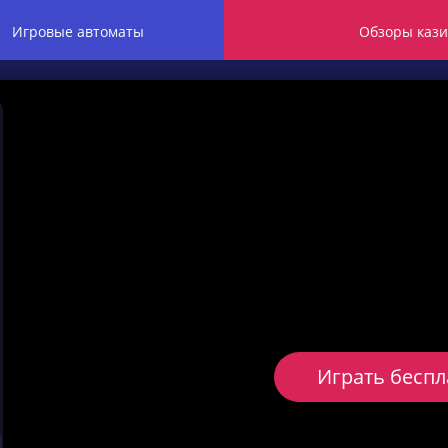
Игровые автоматы
Обзоры каз
Играть беспл