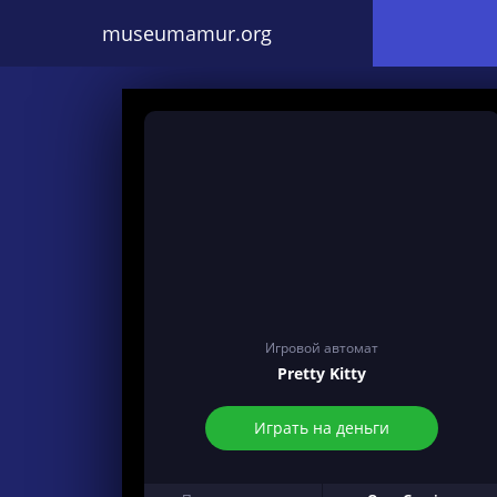
museumamur.org
Игровой автомат
Pretty Kitty
Играть на деньги