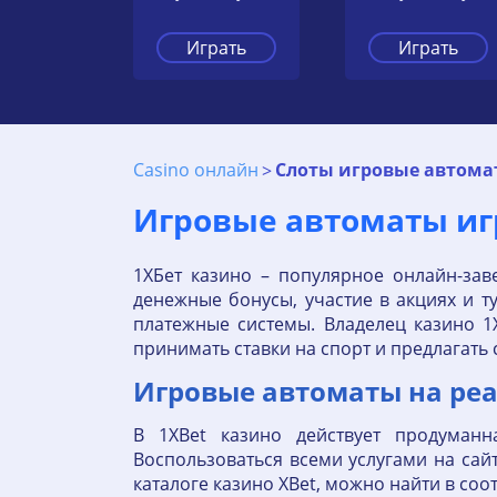
Играть
Играть
Casino онлайн
Слоты игровые автома
Игровые автоматы игр
1ХБет казино – популярное онлайн-зав
денежные бонусы, участие в акциях и т
платежные системы. Владелец казино 
принимать ставки на спорт и предлагат
Игровые автоматы на реа
В 1XBet казино действует продуман
Воспользоваться всеми услугами на сайт
каталоге казино XBet, можно найти в со