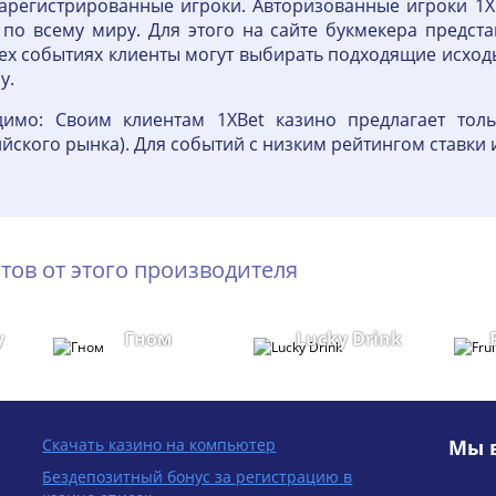
зарегистрированные игроки. Авторизованные игроки 1ХБ
по всему миру. Для этого на сайте букмекера предст
всех событиях клиенты могут выбирать подходящие исхо
у.
димо: Своим клиентам 1XBet казино предлагает тол
ского рынка). Для событий с низким рейтингом ставки 
тов от этого производителя
y
Гном
Lucky Drink
Скачать казино на компьютер
Мы в
Бездепозитный бонус за регистрацию в