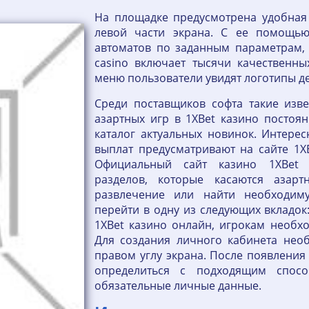
На площадке предусмотрена удобная 
левой части экрана. С ее помощь
автоматов по заданным параметрам, 
casino включает тысячи качественны
меню пользователи увидят логотипы д
Среди поставщиков софта такие изве
азартных игр в 1XBet казино постоян
каталог актуальных новинок. Интере
выплат предусматривают на сайте 1X
Официальный сайт казино 1XBet п
разделов, которые касаются азар
развлечение или найти необходим
перейти в одну из следующих вкладок
1XBet казино онлайн, игрокам необхо
Для создания личного кабинета необ
правом углу экрана. После появления
определиться с подходящим спосо
обязательные личные данные.