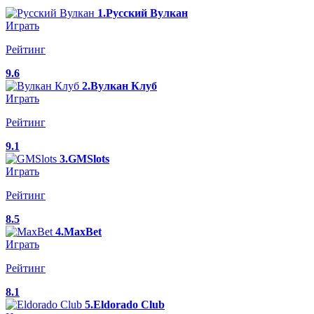
1.Русский Вулкан
Играть
Рейтинг
9.6
2.Вулкан Клуб
Играть
Рейтинг
9.1
3.GMSlots
Играть
Рейтинг
8.5
4.MaxBet
Играть
Рейтинг
8.1
5.Eldorado Club