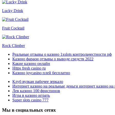
Lucky Drink
Fruit Cocktail
Rock Climber
Реальные отзывы о казино 1xslots контрольчестности рф
Казино фараон отзывы о выводе средств 2022
Какие казино онлайн
Https fresh casino ru
Казино joycasino плей бесплатно
Клуб вулкан рабочее зеркало
Интернет казино на реальные деньги интернет казино на
Лев казино 100 фриспинов
Игра в казино играть
Super slots casino 777
Мы в социальных сетях