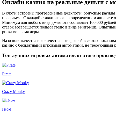
Онлайн казино на реальные деньги с 
В слоты встроены прогрессивные джекпоты, бонусные раунды и
программе. С каждой ставки игрока в определенном аппарате о
Минимум для любого вида джекпота составляет 100 000 рублей.
ставок возвращается пользователю в виде выигрыша. Опытные 
риска во время игры.
На основе качества и количества выигрышей в слотах показыва
казино с бесплатными игровыми автоматами, не требующими р
Топ лучших игровых автоматов от этого произво
Pirate
Crazy Monky
Гном