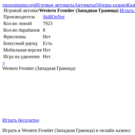
museumamur.org
Игровые автоматы
Автоматы
Обзоры казино
Каз
Игровой автомат
Western Frontier (Западная Граница)
Играть
Производитель
SkillOnNet
Кол-во линий
7923
Кол-во барабанов
8
Фриспины
Нет
Бонусный раунд
Есть
Мобильная версия
Нет
Игра на удвоение
Нет
×
Western Frontier (Западная Граница)
Играть бесплатно
Играть в Western Frontier (Западная Граница) в онлайн казино: