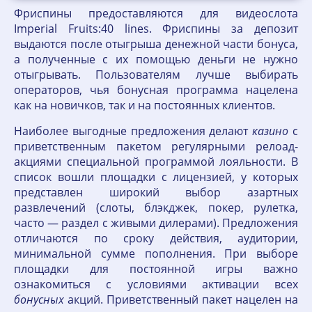
Фриспины предоставляются для видеослота
Imperial Fruits:40 lines. Фриспины за депозит
выдаются после отыгрыша денежной части бонуса,
а полученные с их помощью деньги не нужно
отыгрывать. Пользователям лучше выбирать
операторов, чья бонусная программа нацелена
как на новичков, так и на постоянных клиентов.
Наиболее выгодные предложения делают
казино
с
приветственным пакетом регулярными релоад-
акциями специальной программой лояльности. В
список вошли площадки с лицензией, у которых
представлен широкий выбор азартных
развлечений (слоты, блэкджек, покер, рулетка,
часто — раздел с живыми дилерами). Предложения
отличаются по сроку действия, аудитории,
минимальной сумме пополнения. При выборе
площадки для постоянной игры важно
ознакомиться с условиями активации всех
бонусных
акций. Приветственный пакет нацелен на