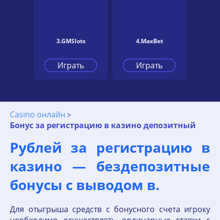
3.GMSlots
4.MaxBet
Играть
Играть
Casino онлайн
Бонус за регистрацию в казино депозитный
Рублей за регистрацию в
казино — бездепозитные
бонусы с выводом в.
Для отыгрыша средств с бонусного счета игроку