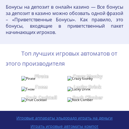
Бонусы на депозит в онлайн казино — Все бонусы
за депозит в казино можно обозвать одной фразой
– «Приветственные Бонусы». Как правило, это
бонусы, входящие в приветственный пакет
начинающих игроков.
Топ лучших игровых автоматов от
этого производителя
Pirate
Crazy Monky
Гном
Lucky Drink
Fruit Cocktail
Rock Climber
Игровые аппараты эльдорадо играть на деньги
Играть игровые автоматы компот