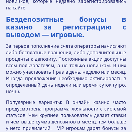
новичков, которые недавно зарегистрировались
на сайте.
Бездепозитные бонусы в
казино за регистрацию с
выводом — игровые.
За первое пополнение счета операторы начисляют
либо бесплатные вращения, либо дополнительные
проценты к депозиту. Постоянные акции доступны
всем пользователям, а не только новичкам. В них
можно участвовать 1 раз в день, неделю или месяц.
Иногда предложения необходимо активировать в
определенный день недели или время суток (утро,
ночь).
Популярные варианты: В онлайн казино часто
предусмотрена программа лояльности с системой
статусов. Чем крупнее пользователь делает ставки
и чем выше сумма депозитов в месяц, тем больше
у него привилегий. VIP игрокам дарят бонусы за