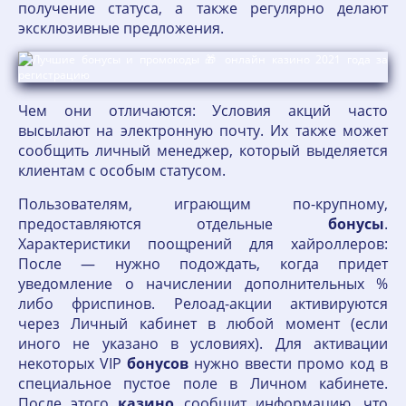
получение статуса, а также регулярно делают
эксклюзивные предложения.
Чем они отличаются: Условия акций часто
высылают на электронную почту. Их также может
сообщить личный менеджер, который выделяется
клиентам с особым статусом.
Пользователям, играющим по-крупному,
предоставляются отдельные
бонусы
.
Характеристики поощрений для хайроллеров:
После — нужно подождать, когда придет
уведомление о начислении дополнительных %
либо фриспинов. Релоад-акции активируются
через Личный кабинет в любой момент (если
иного не указано в условиях). Для активации
некоторых VIP
бонусов
нужно ввести промо код в
специальное пустое поле в Личном кабинете.
После этого
казино
сообщит информацию, что