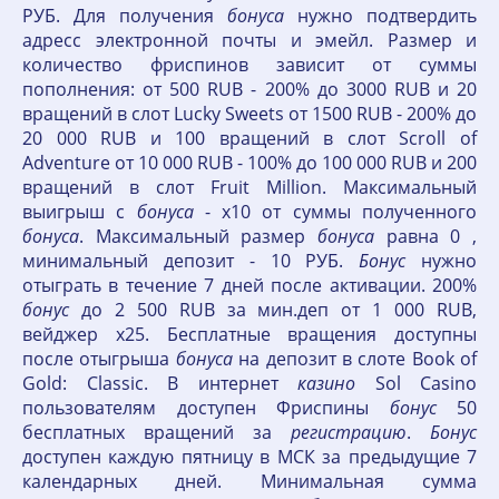
РУБ. Для получения
бонуса
нужно подтвердить
адресс электронной почты и эмейл. Размер и
количество фриспинов зависит от суммы
пополнения: от 500 RUB - 200% до 3000 RUB и 20
вращений в слот Lucky Sweets от 1500 RUB - 200% до
20 000 RUB и 100 вращений в слот Scroll of
Adventure от 10 000 RUB - 100% до 100 000 RUB и 200
вращений в слот Fruit Million. Максимальный
выигрыш с
бонуса
- х10 от суммы полученного
бонуса
. Максимальный размер
бонуса
равна 0 ,
минимальный депозит - 10 РУБ.
Бонус
нужно
отыграть в течение 7 дней после активации. 200%
бонус
до 2 500 RUB за мин.деп от 1 000 RUB,
вейджер х25. Бесплатные вращения доступны
после отыгрыша
бонуса
на депозит в слоте Book of
Gold: Classic. В интернет
казино
Sol Casino
пользователям доступен Фриспины
бонус
50
бесплатных вращений за
регистрацию
.
Бонус
доступен каждую пятницу в МСК за предыдущие 7
календарных дней. Минимальная сумма