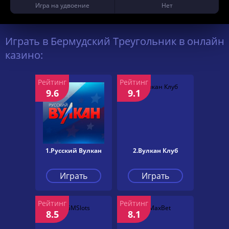
Игра на удвоение
Нет
Играть в Бермудский Треугольник в онлайн
казино:
Рейтинг
Рейтинг
9.6
9.1
1.Русский Вулкан
2.Вулкан Клуб
Играть
Играть
Рейтинг
Рейтинг
8.5
8.1