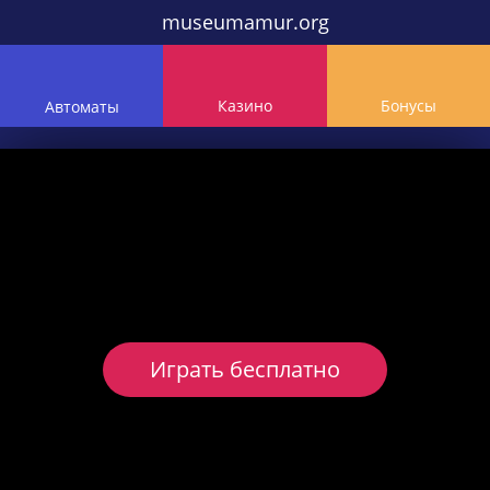
museumamur.org
Казино
Бонусы
Автоматы
Играть бесплатно