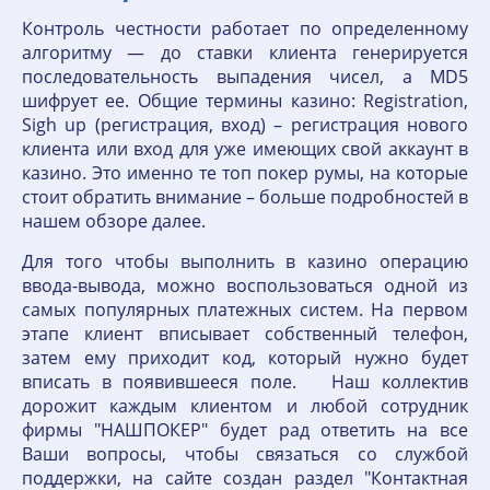
Контроль честности работает по определенному
алгоритму — до ставки клиента генерируется
последовательность выпадения чисел, а MD5
шифрует ее. Общие термины казино: Registration,
Sigh up (регистрация, вход) – регистрация нового
клиента или вход для уже имеющих свой аккаунт в
казино. Это именно те топ покер румы, на которые
стоит обратить внимание – больше подробностей в
нашем обзоре далее.
Для того чтобы выполнить в казино операцию
ввода-вывода, можно воспользоваться одной из
самых популярных платежных систем. На первом
этапе клиент вписывает собственный телефон,
затем ему приходит код, который нужно будет
вписать в появившееся поле. Наш коллектив
дорожит каждым клиентом и любой сотрудник
фирмы "НАШПОКЕР" будет рад ответить на все
Ваши вопросы, чтобы связаться со службой
поддержки, на сайте создан раздел "Контактная