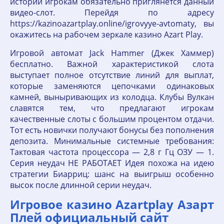
истории игрокам обязательно приглянется данный
видео-слот. Перейдя по адресу
https://kazinoazartplay.online/igrovyye-avtomaty, вы
окажитесь на рабочем зеркале казино Azart Play.
Игровой автомат Jack Hammer (Джек Хаммер)
бесплатно. Важной характеристикой слота
выступает полное отсутствие линий для выплат,
которые заменяются цепочками одинаковых
камней, выныривающих из колодца. Клубы Вулкан
славятся тем, что предлагают игрокам
качественные слоты с большим процентом отдачи.
Тот есть новички получают бонусы без пополнения
депозита. Минимальные системные требования:
Тактовая частота процессора — 2,8 г Гц ОЗУ — 1.
Серия неудач НЕ РАБОТАЕТ Идея похожа на идею
стратегии Биарриц: шанс на выигрыш особенно
высок после длинной серии неудач.
Игровое казино Azartplay Азарт
Плей официальный сайт