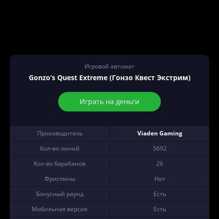
Игровой автомат
Gonzo’s Quest Extreme (Гонзо Квест Экстрим)
Играть на деньги
Производитель
Viaden Gaming
Кол-во линий
5692
Кол-во барабанов
26
Фриспины
Нет
Бонусный раунд
Есть
Мобильная версия
Есть