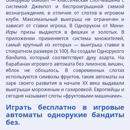
Однорукий
бандит
— классическая слот-машина с
системой Джекпот и беспроигрышной схемой
вознаграждения, в отличие от слотов в игровом
клубе. Максимальный выигрыш не ограничен и
зависит от ставки игрока. В Одноруком от Мини-
Игры
призы выдаются в фишках и золотых. В
приложении применяется система множителей,
самый крупный из которых — выигрыш ставки в
стократном размере (х 100). Ru создали Однорукого
бандита
, который соответствует духу азарта. На
барабанах игрового автомата без лимонов, вишен,
яблок не обошлось. В современных слотах
используются символы фруктов, такие автоматы на
заре своего развития в начале ХХ века выдавали
выигрыши мороженым и газировкой. Европейцы и
сегодня называют слоты «фруктовыми машинами».
Играть бесплатно в игровые
автоматы однорукие бандиты
без.