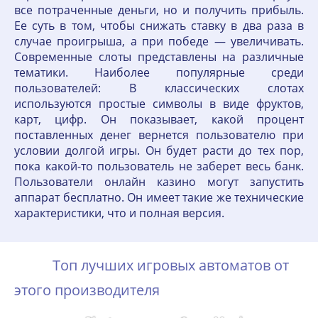
все потраченные деньги, но и получить прибыль.
Ее суть в том, чтобы снижать ставку в два раза в
случае проигрыша, а при победе — увеличивать.
Современные слоты представлены на различные
тематики. Наиболее популярные среди
пользователей: В классических слотах
используются простые символы в виде фруктов,
карт, цифр. Он показывает, какой процент
поставленных денег вернется пользователю при
условии долгой игры. Он будет расти до тех пор,
пока какой-то пользователь не заберет весь банк.
Пользователи онлайн казино могут запустить
аппарат бесплатно. Он имеет такие же технические
характеристики, что и полная версия.
Топ лучших игровых автоматов от
этого производителя