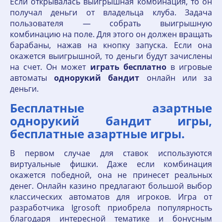
Если открывалась выигрышная комбинация, то он
получал деньги от владельца клуба. Задача
пользователя — собрать выигрышную
комбинацию на поле. Для этого он должен вращать
барабаны, нажав на кнопку запуска. Если она
окажется выигрышной, то деньги будут зачислены
на счет. Он может
играть
бесплатно
в игровые
автоматы
однорукий
бандит
онлайн или за
деньги.
Бесплатные азартные
однорукий бандит игры,
бесплатные азартные игры.
В первом случае для ставок используются
виртуальные фишки. Даже если комбинация
окажется победной, она не принесет реальных
денег. Онлайн казино предлагают большой выбор
классических автоматов для игроков. Игра от
разработчика Igrosoft приобрела популярность
благодаря интересной тематике и бонусным