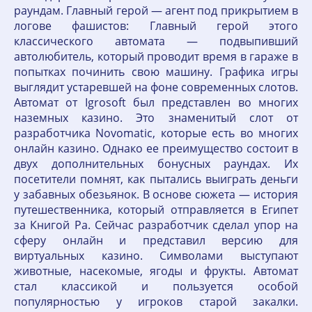
раундам. Главный герой — агент под прикрытием в
логове фашистов: Главный герой этого
классического автомата — подвыпивший
автолюбитель, который проводит время в гараже в
попытках починить свою машину. Графика игры
выглядит устаревшей на фоне современных слотов.
Автомат от Igrosoft был представлен во многих
наземных казино. Это знаменитый слот от
разработчика Novomatic, которые есть во многих
онлайн казино. Однако ее преимущество состоит в
двух дополнительных бонусных раундах. Их
посетители помнят, как пытались выиграть деньги
у забавных обезьянок. В основе сюжета — история
путешественника, который отправляется в Египет
за Книгой Ра. Сейчас разработчик сделал упор на
сферу онлайн и представил версию для
виртуальных казино. Символами выступают
животные, насекомые, ягоды и фрукты. Автомат
стал классикой и пользуется особой
популярностью у игроков старой закалки.