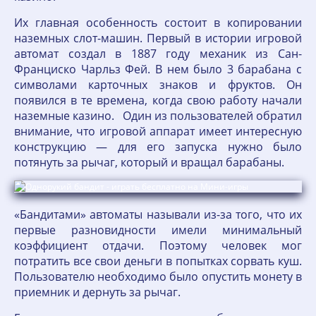
Их главная особенность состоит в копировании
наземных слот-машин. Первый в истории игровой
автомат создал в 1887 году механик из Сан-
Франциско Чарльз Фей. В нем было 3 барабана с
символами карточных знаков и фруктов. Он
появился в те времена, когда свою работу начали
наземные казино. Один из пользователей обратил
внимание, что игровой аппарат имеет интересную
конструкцию — для его запуска нужно было
потянуть за рычаг, который и вращал барабаны.
«Бандитами» автоматы называли из-за того, что их
первые разновидности имели минимальный
коэффициент отдачи. Поэтому человек мог
потратить все свои деньги в попытках сорвать куш.
Пользователю необходимо было опустить монету в
приемник и дернуть за рычаг.