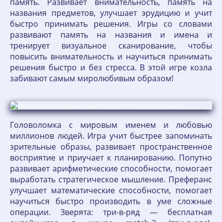
память. Развивает внимательность, память на
названия предметов, улучшает эрудицию и учит
быстро принимать решения. Игры со словами
развивают память на названия и имена и
тренирует визуальное сканирование, чтобы
повысить внимательность и научиться принимать
решения быстро и без стресса. В этой игре козла
забивают самым миролюбивым образом!
Головоломка с мировым именем и любовью
миллионов людей. Игра учит быстрее запоминать
зрительные образы, развивает пространственное
восприятие и приучает к планированию. Попутно
развивает арифметические способности, помогает
выработать стратегическое мышление. Преферанс
улучшает математические способности, помогает
научиться быстро производить в уме сложные
операции. Зверята: три-в-ряд — бесплатная