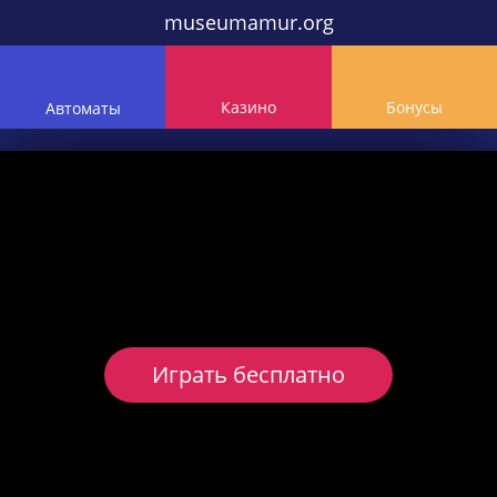
museumamur.org
Казино
Бонусы
Автоматы
Играть бесплатно