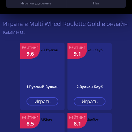
Игра на удвоение
Нет
Играть в Multi Wheel Roulette Gold в онлайн
казино:
Рейтинг
Рейтинг
9.6
9.1
1.Русский Вулкан
2.Вулкан Клуб
Играть
Играть
Рейтинг
Рейтинг
8.5
8.1