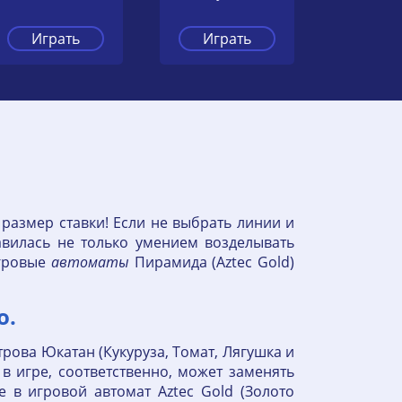
Играть
Играть
размер ставки! Если не выбрать линии и
вилась не только умением возделывать
игровые
автоматы
Пирамида (Aztec Gold)
о.
трова Юкатан (Кукуруза, Томат, Лягушка и
 в игре, соответственно, может заменять
 в игровой автомат Aztec Gold (Золото