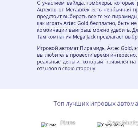
С участием вайлда, гэмблеры, которые
Ацтеков от Мегаджек есть необычная пр
предстоит выбирать все те же пирамиды,
как играть Aztec Gold бесплатно, быть 
комбинации выигрыш можно удвоить. Для
Там компания Mega Jack предлагает выбра
Игровой автомат Пирамиды Aztec Gold, э
вы любитель провести время интересно,
реальные деньги, который появился на
отзывов в свою сторону.
Топ лучших игровых автома
Pirate
Crazy Monk