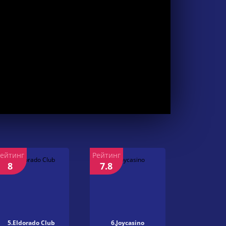
Рейтинг
Рейтинг
8
7.8
5.Eldorado Club
6.Joycasino