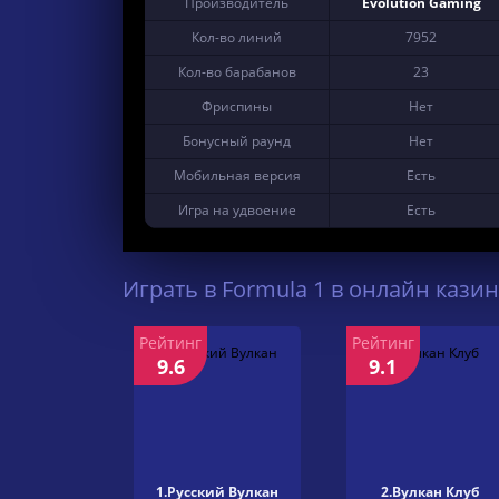
Производитель
Evolution Gaming
Кол-во линий
7952
Кол-во барабанов
23
Фриспины
Нет
Бонусный раунд
Нет
Мобильная версия
Есть
Игра на удвоение
Есть
Играть в Formula 1 в онлайн казин
Рейтинг
Рейтинг
9.6
9.1
1.Русский Вулкан
2.Вулкан Клуб