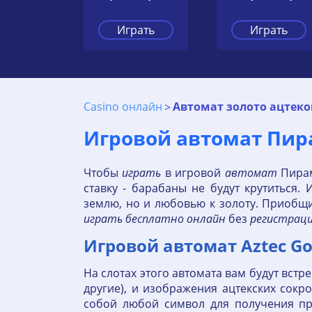
Играть
Играть
Casino онлайн
Автомат золото ацтеко
Игровой автомат Пира
Чтобы
играть
в игровой
автомат
Пирам
ставку - барабаны не будут крутиться
землю, но и любовью к золоту. Приобщ
играть
бесплатно
онлайн
без
регистрац
Игровой автомат Aztec Go
На слотах этого автомата вам будут встр
другие), и изображения ацтекских сокро
собой любой символ для получения при