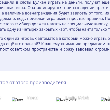
 решили в слоты Вулкан играть на деньги, получат ещ
изовая игра. Она активируется при выпадении трех и
 а величина вознаграждения будет зависеть от того, из
не должно, ведь призовая игра имеет простые правила.
 этого гэмблер должен нажать на специальную кнопку, 
ть одну из четырех закрытых карт, чтобы найти только т
то один из игровых автоматов в который можно играть о
 да ещё и с пользой? К вашему вниманию предлагаем в
 пост советском пространстве и сразу завоевал огром
тов от этого производителя
y
Гном
Lucky Drink