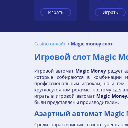
Играть
Играть
Casino онлайн
Magic money слот
Игровой слот Magic M
Игровой автомат
Magic
Money
радует а
которые собираются в комбинации и
профессиональным игрокам, но и тем, 
круглосуточном режиме, поэтому сделат
играть в игровой автомат
Magic
Money
были представлены производителем.
Азартный автомат Magic 
Среди характеристик важно учесть сл