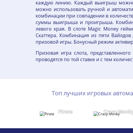
каждую линию. Каждый выигрыш можно у
можно использовать ручной и автомат
комбинации при совпадении в количестве
суммы выигрыша и проигрыша. Комбина
левого края. В слоте Magic Money гей
Скаттера. Комбинация из пяти Вайлдов 
призовой игры. Бонусный режим активиру
Призовая игра слота, представленного
проводятся по той ставке и с тем колич
Топ лучших игровых автома
Pirate
Crazy Monk