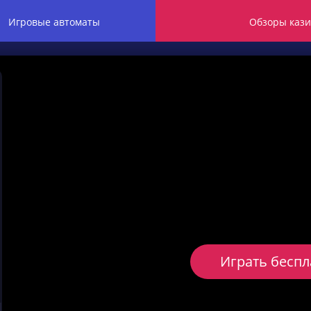
Игровые автоматы
Обзоры каз
Играть беспл