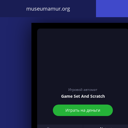
museumamur.org
Игровой автомат
Game Set And Scratch
Играть на деньги