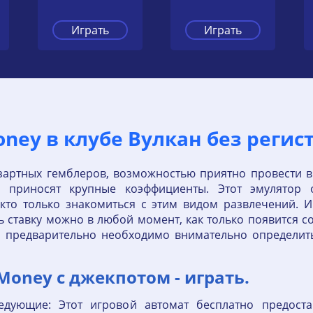
Играть
Играть
oney в клубе Вулкан без реги
зартных гемблеров, возможностью приятно провести 
 приносят крупные коэффициенты. Этот эмулятор о
кто только знакомиться с этим видом развлечений. 
ь ставку можно в любой момент, как только появится 
, предварительно необходимо внимательно определить
Money с джекпотом - играть.
едующие: Этот игровой автомат бесплатно предост