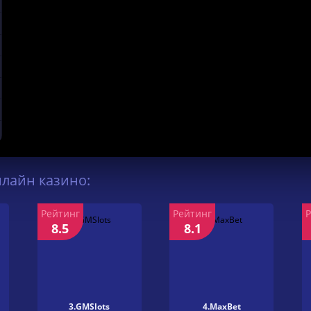
нлайн казино:
Рейтинг
Рейтинг
8.5
8.1
3.GMSlots
4.MaxBet