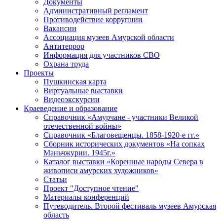
Документы
Административный регламент
Противодействие коррупции
Вакансии
Ассоциация музеев Амурской области
Антитеррор
Информация для участников СВО
Охрана труда
Проекты
Пушкинская карта
Виртуальные выставки
Видеоэкскурсии
Краеведение и образование
Справочник «Амурчане - участники Великой
отечественной войны»
Справочник «Благовещенцы. 1858-1920-е гг.»
Сборник исторических документов «На сопках
Маньчжурии. 1945г.»
Каталог выставки «Коренные народы Севера в
живописи амурских художников»
Статьи
Проект "Доступное чтение"
Материалы конференций
Путеводитель. Второй фестиваль музеев Амурская
область