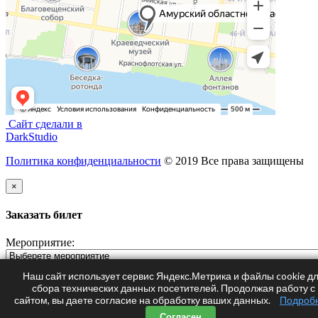
Сайт сделали в
DarkStudio
Политика конфиденциальности
© 2019 Все права защищены
×
Заказать билет
Мероприятие:
ФИО:
Наш сайт использует сервис Яндекс.Метрика и файлы cookie д
сбора технических данных посетителей. Продолжая работу с
Телефон:
сайтом, вы даете согласие на обработку ваших данных.
Подроб
Согласен