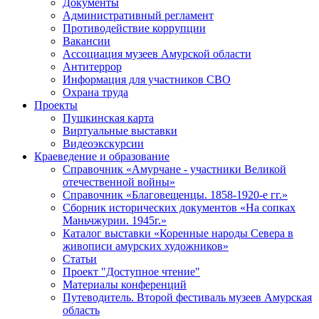
Документы
Административный регламент
Противодействие коррупции
Вакансии
Ассоциация музеев Амурской области
Антитеррор
Информация для участников СВО
Охрана труда
Проекты
Пушкинская карта
Виртуальные выставки
Видеоэкскурсии
Краеведение и образование
Справочник «Амурчане - участники Великой
отечественной войны»
Справочник «Благовещенцы. 1858-1920-е гг.»
Сборник исторических документов «На сопках
Маньчжурии. 1945г.»
Каталог выставки «Коренные народы Севера в
живописи амурских художников»
Статьи
Проект "Доступное чтение"
Материалы конференций
Путеводитель. Второй фестиваль музеев Амурская
область