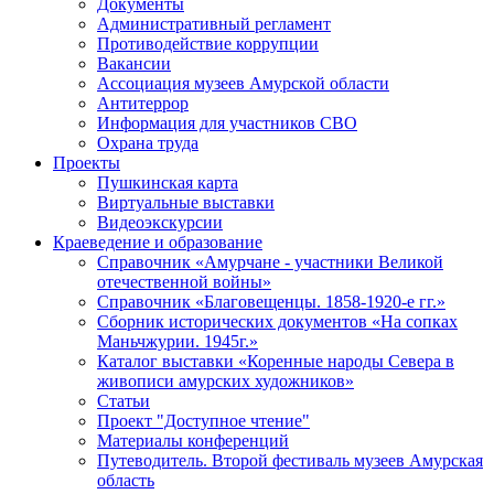
Документы
Административный регламент
Противодействие коррупции
Вакансии
Ассоциация музеев Амурской области
Антитеррор
Информация для участников СВО
Охрана труда
Проекты
Пушкинская карта
Виртуальные выставки
Видеоэкскурсии
Краеведение и образование
Справочник «Амурчане - участники Великой
отечественной войны»
Справочник «Благовещенцы. 1858-1920-е гг.»
Сборник исторических документов «На сопках
Маньчжурии. 1945г.»
Каталог выставки «Коренные народы Севера в
живописи амурских художников»
Статьи
Проект "Доступное чтение"
Материалы конференций
Путеводитель. Второй фестиваль музеев Амурская
область