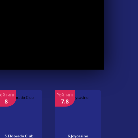
Рейтинг
Рейтинг
8
7.8
5.Eldorado Club
6.Joycasino