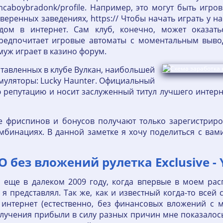
le/mcaboybradonk/profile. Например, это могут быть игр
веренных заведениях, https:// Чтобы начать играть у н
дом в интернет. Сам клуб, конечно, может оказать
едпочитает игровые автоматы с моментальным вывод
муж играет в казино форум.
ставленных в клубе Вулкан, наибольшей
муляторы: Lucky Haunter. Официальный
ю репутацию и носит заслуженный титул лучшего интерн
е фриспинов и бонусов получают только зарегистриро
мбинациях. В данной заметке я хочу поделиться с ва
без вложений рулетка Exclusive -
 еще в далеком 2009 году, когда впервые в моем рас
 я представлял. Так же, как и известный когда-то всей
 интернет (естественно, без финансовых вложений с 
учения прибыли в силу разных причин мне показалось и