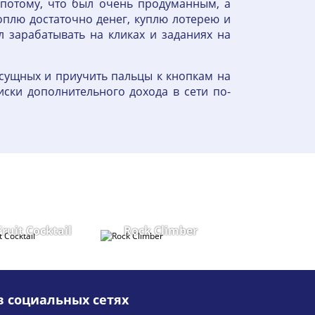
е потому, что был очень продуманным, а
оплю достаточно денег, куплю лотерею и
 зарабатывать на кликах и заданиях на
асущных и приучить пальцы к кнопкам на
иски дополнительного дохода в сети по-
Fruit Cocktail
Rock Climber
 социальных сетях