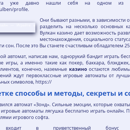
рнета уже давно нашли себя на одном из 
ulben/profile.
Они бывают разными, в зависимости о
разделить на несколько основных ка
Вулкан казино дает возможность разв
местонахождения, социального статус
ги сон. После это Вы станете счастливым обладателем 2
ой автомат, написав нам, однорукий бандит играть бес
е игры, а именно такие как покер, баккара, блэкджек
клиентов, конечно, наземные
казино
остаются любимым
чений ждут первоклассные игровые автоматы от лучш
ных символов, https://
тке способы и методы, секреты и 
ился автомат «Зонд». Сильные эмоции, которые охваты
 игровые автоматы лягушка бесплатно играть онлайн. П
лями игрового софта.
дит в приветственный бонус кази