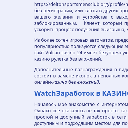
https://deltonsportsmensclub.org/profi
без регистрации, или слоты в других про
вашего желания и устройства с выхо
заблокированным. Клиент, который пр
ускорить процесс получения выигрыша, 
Из более сотен игровых автоматов, пред
популярностью пользуются следующие э
сайт Vulcan casino 24 имеет безупречну
казино рулетка без вложений.
Дополнительные вознаграждения в вид
состоит в замене иконок в неполных ко
онлайн-
казино
без
вложений
.
WatchЗаработок в КАЗИНО 
Началось моё знакомство с интернетом
Однако все оказалось не так просто, как
простой и доступный заработок в сети
доступным и подходящим местом для пол