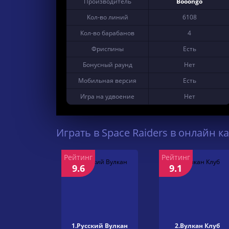
Производитель
Booongo
Кол-во линий
6108
Кол-во барабанов
4
Фриспины
Есть
Бонусный раунд
Нет
Мобильная версия
Есть
Игра на удвоение
Нет
Играть в Space Raiders в онлайн к
Рейтинг
Рейтинг
9.6
9.1
1.Русский Вулкан
2.Вулкан Клуб