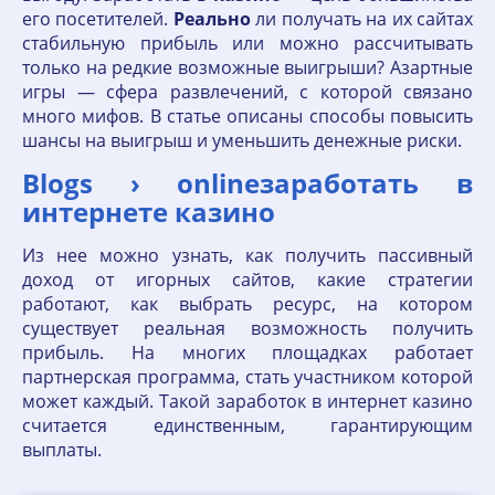
его посетителей.
Реально
ли получать на их сайтах
стабильную прибыль или можно рассчитывать
только на редкие возможные выигрыши? Азартные
игры — сфера развлечений, с которой связано
много мифов. В статье описаны способы повысить
шансы на выигрыш и уменьшить денежные риски.
Blogs › onlineзаработать в
интернете казино
Из нее можно узнать, как получить пассивный
доход от игорных сайтов, какие стратегии
работают, как выбрать ресурс, на котором
существует реальная возможность получить
прибыль. На многих площадках работает
партнерская программа, стать участником которой
может каждый. Такой заработок в интернет казино
считается единственным, гарантирующим
выплаты.