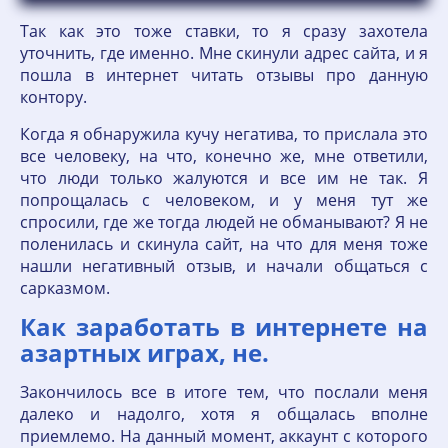
Так как это тоже ставки, то я сразу захотела
уточнить, где именно. Мне скинули адрес сайта, и я
пошла в интернет читать отзывы про данную
контору.
Когда я обнаружила кучу негатива, то прислала это
все человеку, на что, конечно же, мне ответили,
что люди только жалуются и все им не так. Я
попрощалась с человеком, и у меня тут же
спросили, где же тогда людей не обманывают? Я не
поленилась и скинула сайт, на что для меня тоже
нашли негативный отзыв, и начали общаться с
сарказмом.
Как заработать в интернете на
азартных играх, не.
Закончилось все в итоге тем, что послали меня
далеко и надолго, хотя я общалась вполне
приемлемо. На данный момент, аккаунт с которого