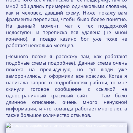
мной общались примерно одинаковыми словами,
как и человек, давший схему. Ниже покажу вам
фрагменты переписки, чтобы было более понятно.
На данный момент, чат с тех поддержкой
недоступен и переписка вся удалена (не мной
конечно), а псевдо казино бот уже тоже не
работает несколько месяцев.
(Немного позже я расскажу вам, как работают
подобные схемы подробнее). Данная схема очень
похожа на предыдущую, но тут люди уже
заморочились, и оформили все красиво. Когда я
написала запрос о подробностях работы, то мне
скинули готовое сообщение с ссылкой на
одностраничный красивый сайт. Там было
длинное описание, очень много ненужной
информации, и что команда работает много лет, а
также большое количество отзывов.