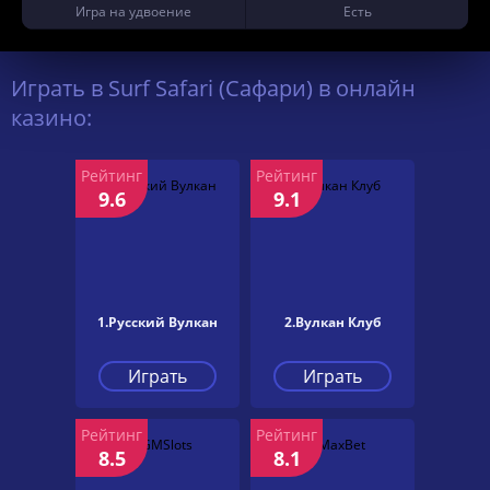
Игра на удвоение
Есть
Играть в Surf Safari (Сафари) в онлайн
казино:
Рейтинг
Рейтинг
9.6
9.1
1.Русский Вулкан
2.Вулкан Клуб
Играть
Играть
Рейтинг
Рейтинг
8.5
8.1