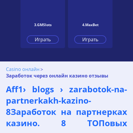
3.GMSlots
4.MaxBet
Играть
Играть
Casino онлайн
Заработок через онлайн казино отзывы
Aff1› blogs › zarabotok-na-
partnerkakh-kazino-
8Заработок на партнерках
казино. 8 ТОПовых