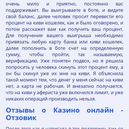
очень мило и приятно, постоянно вас
поддерживает. Вы выигрываете в боте, и видите
свой баланс, далее человек просит перевести его
процент на киви кошелек, как и было оговорено, и
потом расскажет вам как получить ваш процент.
Для получения вашего выигрыша необходимо
привязать любую карту банка или киви кошелек,
далее пополнить в боте счет на определенную
сумму, чтобы пройти, так называемую,
верификацию. Уже понятен подвох, но я решила
попросить у человека скинуть этот процент ему, а
он бы скинул уже их мне на киви. Я объяснила
такой момент тем, что денег у меня сейчас на киви
нет, а карта не рабочая. И внезапно получается,
что на киви у афериста уже включился лимит, и уже
никаких операций производить нельзя.
Отзывы о Казино онлайн -
Отзовик
После того как я написала в тех поддержку, там со