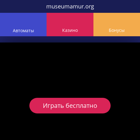
museumamur.org
Казино
Бонусы
Автоматы
Играть бесплатно