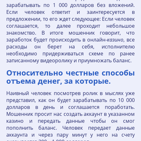
зарабатывать по 1 000 долларов без вложений.
Если человек ответит и заинтересуется в
предложении, то его ждет следующее: Если человек
соглашается, то далее проходит небольшое
знакомство. В итоге мошенник говорит, что
заработок будет происходить в онлайн-
казино
, все
расходы он берет на себя, исполнителю
необходимо придерживаться схеме по ранее
записанному видеоролику и приумножать баланс.
Относительно честные способы
отъема денег, за которые.
Наивный человек посмотрев ролик в мыслях уже
представил, как он будет зарабатывать по 10 000
долларов в день и соглашается поработать.
Мошенник просит нас создать аккаунт в указанном
казино и передать данные чтобы он смог
пополнить баланс. Человек передает данные
аккаунта и через пару минут у него на счету