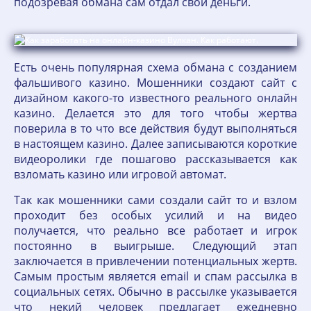
подозревая обмана сам отдал свои деньги.
Есть очень популярная схема обмана с созданием
фальшивого казино. Мошенники создают сайт с
дизайном какого-то известного реального онлайн
казино. Делается это для того чтобы жертва
поверила в то что все действия будут выполняться
в настоящем казино. Далее записываются короткие
видеоролики где пошагово рассказывается как
взломать казино или игровой автомат.
Так как мошенники сами создали сайт то и взлом
проходит без особых усилий и на видео
получается, что реально все работает и игрок
постоянно в выигрыше. Следующий этап
заключается в привлечении потенциальных жертв.
Самым простым является email и спам рассылка в
социальных сетях. Обычно в рассылке указывается
что некий человек предлагает ежедневно