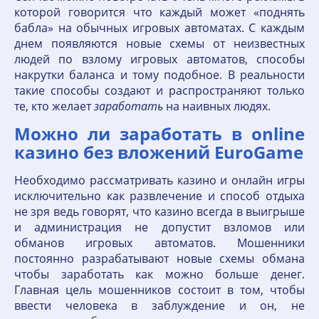
которой говорится что каждый может «поднять
бабла» на обычных игровых автоматах. С каждым
днем появляются новые схемы от неизвестных
людей по взлому игровых автоматов, способы
накрутки баланса и тому подобное. В реальности
такие способы создают и распространяют только
те, кто желает
заработать
на наивных людях.
Можно ли заработать в online
казино без вложений EuroGame
Необходимо рассматривать казино и онлайн игры
исключительно как развлечение и способ отдыха
не зря ведь говорят, что казино всегда в выигрыше
и администрация не допустит взломов или
обманов игровых автоматов. Мошенники
постоянно разрабатывают новые схемы обмана
чтобы заработать как можно больше денег.
Главная цель мошенников состоит в том, чтобы
ввести человека в заблуждение и он, не