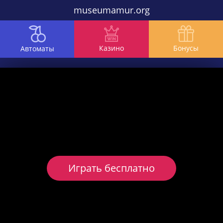
museumamur.org
Казино
Бонусы
Автоматы
Играть бесплатно