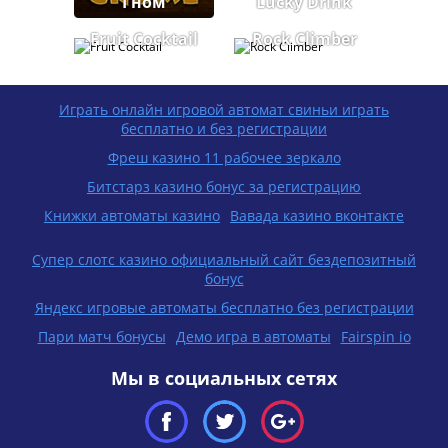
Гном
Lucky Drink
Fruit Cocktail
Rock Climber
Играть онлайн игровой автомат свиньи играть
бесплатно и без регистрации
Фреш казино 11 рабочее зеркало
Битстарз казино бонус за регистрацию
Книжки автоматы казино
Вавада казино вконтакте
Супер слотс казино официальный сайт бездепозитный
бонус
Яндекс игровые автоматы бесплатно без регистрации
Пари матч бонусы
Демо игра в автоматы
Fairspin io
Мы в социальных сетях