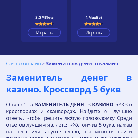
3.GMSlots
4.MaxBet
Играть
Играть
Casino онлайн
Заменитель денег в казино
Заменитель денег в
казино. Кроссворд 5 букв
Ответ ✅ на
ЗАМЕНИТЕЛЬ
ДЕНЕГ
В
КАЗИНО
БУКВ в
кроссвордах и сканвордах. Найдите ⭐ лучшие
ответы, чтобы решить любую головоломку Среди
ответов лучшим является «Жетон» из 5 букв, нажав
на него или другое слово, вы можете найти