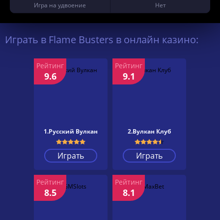
Игра на удвоение
Нет
Играть в Flame Busters в онлайн казино:
Рейтинг
Рейтинг
9.6
9.1
1.Русский Вулкан
2.Вулкан Клуб
Играть
Играть
Рейтинг
Рейтинг
8.5
8.1