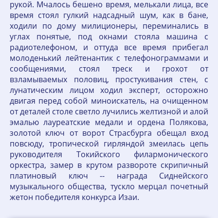
рукой. Мчалось бешено время, мелькали лица, все
время стоял гулкий надсадный шум, как в бане,
ходили по дому милиционеры, переминались в
углах понятые, под окнами стояла машина с
радиотелефоном, и оттуда все время прибегал
молоденький лейтенантик с телефонограммами и
сообщениями, стоял треск и грохот от
взламываемых половиц, простукивания стен, с
лунатическим лицом ходил эксперт, осторожно
двигая перед собой миноискатель, на очищенном
от деталей столе светло лучились желтизной и алой
эмалью лауреатские медали и ордена Полякова,
золотой ключ от ворот Страсбурга обещал вход
повсюду, тропической гирляндой змеилась цепь
руководителя Токийского филармонического
оркестра, замер в крутом развороте скрипичный
платиновый ключ -- награда Сиднейского
музыкального общества, тускло мерцал почетный
жетон победителя конкурса Изаи.