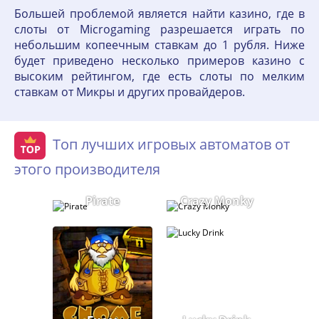
Большей проблемой является найти казино, где в
слоты от Microgaming разрешается играть по
небольшим копеечным ставкам до 1 рубля. Ниже
будет приведено несколько примеров казино с
высоким рейтингом, где есть слоты по мелким
ставкам от Микры и других провайдеров.
Топ лучших игровых автоматов от
этого производителя
Pirate
Crazy Monky