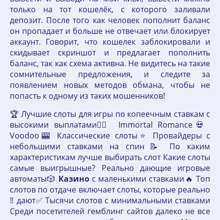
только на тот кошелёк, с которого заливали
депозит. После того как человек пополнит баланс
он пропадает и больше не отвечает или блокирует
аккаунт. Говорит, что кошелек заблокировали и
скидывает скриншот и предлагает пополнить
баланс, так как схема активна. Не видитесь на такие
сомнительные предложения, и следите за
появлением новых методов обмана, чтобы не
попасть к одному из таких мошенников!
🏆 Лучшие слоты для игры по копеечным ставкам с
высокими выплатами🧛‍♀️ Immortal Romance💀
Voodoo🎰 Классические слоты⭐ Провайдеры с
небольшими ставками на спин📝 По каким
характеристикам лучше выбирать слот Какие слоты
самые выигрышные? Реально дающие игровые
автоматы🎲
Казино
с маленькими ставками🔥 Топ
слотов по отдаче включает слоты, которые реально
‼ дают✅ Тысячи слотов с минимальными ставками
Среди посетителей гемблинг сайтов далеко не все