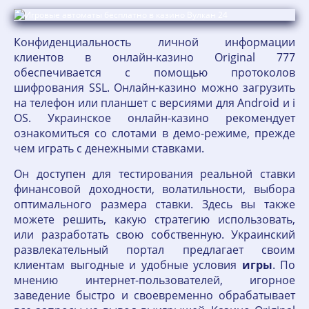
Конфиденциальность личной информации
клиентов в онлайн-казино Original 777
обеспечивается с помощью протоколов
шифрования SSL. Онлайн-казино можно загрузить
на телефон или планшет с версиями для Android и i
OS. Украинское онлайн-казино рекомендует
ознакомиться со слотами в демо-режиме, прежде
чем играть с денежными ставками.
Он доступен для тестирования реальной ставки
финансовой доходности, волатильности, выбора
оптимального размера ставки. Здесь вы также
можете решить, какую стратегию использовать,
или разработать свою собственную. Украинский
развлекательный портал предлагает своим
клиентам выгодные и удобные условия
игры
. По
мнению интернет-пользователей, игорное
заведение быстро и своевременно обрабатывает