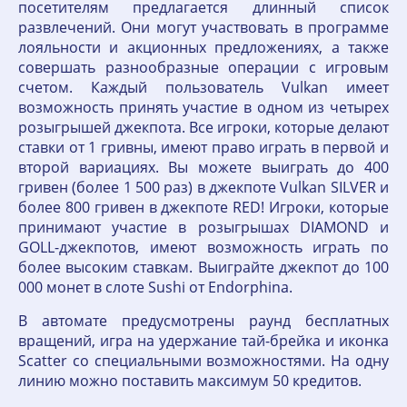
посетителям предлагается длинный список
развлечений. Они могут участвовать в программе
лояльности и акционных предложениях, а также
совершать разнообразные операции с игровым
счетом. Каждый пользователь Vulkan имеет
возможность принять участие в одном из четырех
розыгрышей джекпота. Все игроки, которые делают
ставки от 1 гривны, имеют право играть в первой и
второй вариациях. Вы можете выиграть до 400
гривен (более 1 500 раз) в джекпоте Vulkan SILVER и
более 800 гривен в джекпоте RED! Игроки, которые
принимают участие в розыгрышах DIAMOND и
GOLL-джекпотов, имеют возможность играть по
более высоким ставкам. Выиграйте джекпот до 100
000 монет в слоте Sushi от Endorphina.
В автомате предусмотрены раунд бесплатных
вращений, игра на удержание тай-брейка и иконка
Scatter со специальными возможностями. На одну
линию можно поставить максимум 50 кредитов.