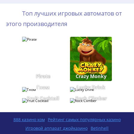
Топ лучших игровых автоматов от
этого производителя
Pirate
Crazy Monky
Гном
Lucky Drink
Fruit Cocktail
Rock Climber
888 казино ком
Рейтинг самых популярных казино
Игровой аппарат джойказино
Betinhell