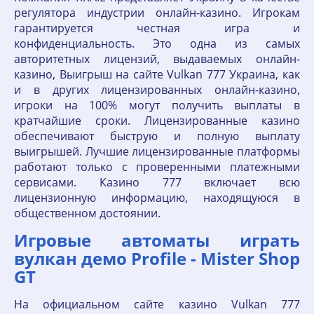
регулятора индустрии онлайн-казино. Игрокам
гарантируется честная игра и
конфиденциальность. Это одна из самых
авторитетных лицензий, выдаваемых онлайн-
казино, Выигрыш на сайте Vulkan 777 Украина, как
и в других лицензированных онлайн-казино,
игроки на 100% могут получить выплаты в
кратчайшие сроки. Лицензированные казино
обеспечивают быструю и полную выплату
выигрышей. Лучшие лицензированные платформы
работают только с проверенными платежными
сервисами. Казино 777 включает всю
лицензионную информацию, находящуюся в
общественном достоянии.
Игровые автоматы играть
вулкан демо Profile - Mister Shop
GT
На официальном сайте казино Vulkan 777