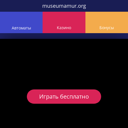
museumamur.org
Казино
Бонусы
Автоматы
Играть бесплатно