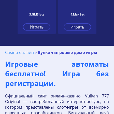
3.GMSlots
4.MaxBet
Играть
Играть
Casino онлайн
Вулкан игровые демо игры
Игровые автоматы
бесплатно! Игра без
регистрации.
Официальный сайт онлайн-казино Vulkan 777
Original — востребованный интернет-ресурс, на
котором представлены слот-
игры
от всемирно
известных разработчиков. Виртуальный клуб