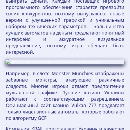
выиграть деньги. Каждый поставщик игрового
программного обеспечения старается превзойти
своих конкурентов, поэтому выпускаются новые
версии с улучшенной графикой и уникальным
набором технических параметров. Большинство
лучших автоматов на деньги предлагают понятный
интерфейс и аккуратное визуальное
представление, поэтому игра обещает быть
интересной.
Например, в слоте Monster Munchies изображены
забавные монстры, атакующие различные
сладости. Многие игроки отдают предпочтение
мультяшной графике. Лучшие казино Украины
работают с соответствующим разрешением.
Официальный сайт казино Vulkan 777 предлагает
только лицензионные автоматы, которые работают
по алгоритму GCF.
Компания KRAIL представляет Украину в качестве