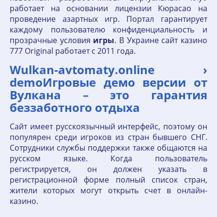
работает на основании лицензии Кюрасао на
проведение азартных игр. Портал гарантирует
каждому пользователю конфиденциальность и
прозрачные условия
игры
. В Украине сайт казино
777 Original работает с 2011 года.
Wulkan-avtomaty.online ›
demoИгровые демо версии от
Вулкана – это гарантия
беззаботного отдыха
Сайт имеет русскоязычный интерфейс, поэтому он
популярен среди игроков из стран бывшего СНГ.
Сотрудники службы поддержки также общаются на
русском языке. Когда пользователь
регистрируется, он должен указать в
регистрационной форме полный список стран,
жители которых могут открыть счет в онлайн-
казино.