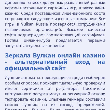
Дополняют список доступных развлечений разные
версии настольных и карточных игр, а также лайв-
казино. Среди поставщиков лицензионного софта
встречаются следующие известные компании: Все
игры в Vulkan Russia проверяются сотрудниками
независимых организаций. Высокое качество
софта подтверждает соответствующий сертификат.
Гостям онлайн-клуба предлагается первыми
запускать актуальные новинки.
Зеркала Вулкан онлайн казино
- альтернативный вход на
официальный сайт
Лучшие автоматы, пользующиеся среди гемблеров
особым спросом, проходят тщательную проверку и
имеют сертификат от регулятора. Посетители
виртуального ресурса могут на регулярной основе
тестировать новинки. Опытные геймеры составили
список лучших, на их взгляд, предложений: