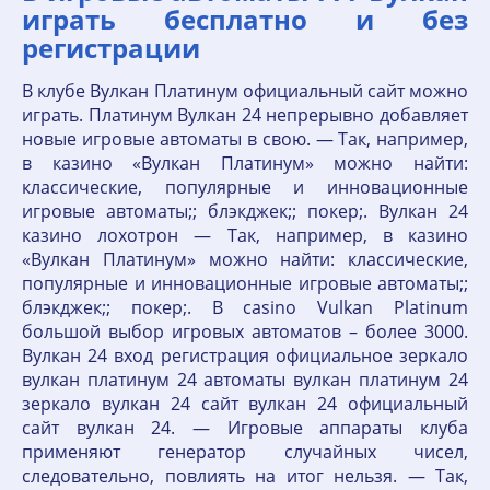
играть бесплатно и без
регистрации
В клубе Вулкан Платинум официальный сайт можно
играть. Платинум Вулкан 24 непрерывно добавляет
новые игровые автоматы в свою. — Так, например,
в казино «Вулкан Платинум» можно найти:
классические, популярные и инновационные
игровые автоматы;; блэкджек;; покер;. Вулкан 24
казино лохотрон — Так, например, в казино
«Вулкан Платинум» можно найти: классические,
популярные и инновационные игровые автоматы;;
блэкджек;; покер;. В casino Vulkan Platinum
большой выбор игровых автоматов – более 3000.
Вулкан 24 вход регистрация официальное зеркало
вулкан платинум 24 автоматы вулкан платинум 24
зеркало вулкан 24 сайт вулкан 24 официальный
сайт вулкан 24. — Игровые аппараты клуба
применяют генератор случайных чисел,
следовательно, повлиять на итог нельзя. — Так,