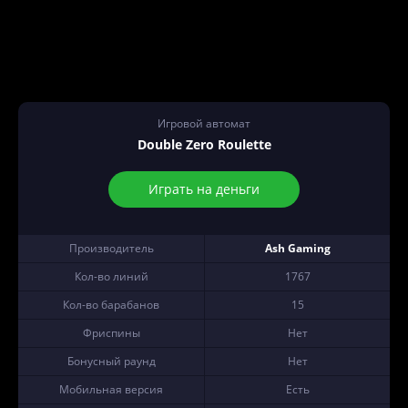
Игровой автомат
Double Zero Roulette
Играть на деньги
Производитель
Ash Gaming
Кол-во линий
1767
Кол-во барабанов
15
Фриспины
Нет
Бонусный раунд
Нет
Мобильная версия
Есть