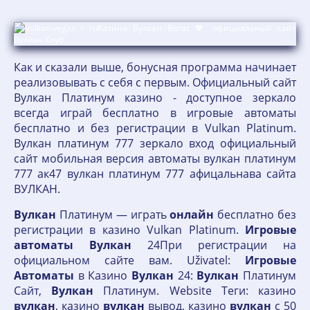
Как и сказали выше, бонусная программа начинает
реализовывать с себя с первым. Официальный сайт
Вулкан Платинум казино - доступное зеркало
всегда играй бесплатно в игровые автоматы
бесплатно и без регистрации в Vulkan Platinum.
Вулкан платинум 777 зеркало вход официальный
сайт мобильная версия автоматы вулкан платинум
777 ак47 вулкан платинум 777 афицальнава сайта
ВУЛКАН.
Вулкан
Платинум — играть
онлайн
бесплатно без
регистрации в казино Vulkan Platinum.
Игровые
автоматы
Вулкан
24При регистрации на
официальном сайте вам. Uživatel:
Игровые
Автоматы
в Казино
Вулкан
24:
Вулкан
Платинум
Сайт,
Вулкан
Платинум. Website Теги: казино
вулкан
, казино
вулкан
вывод, казино
вулкан
с 50