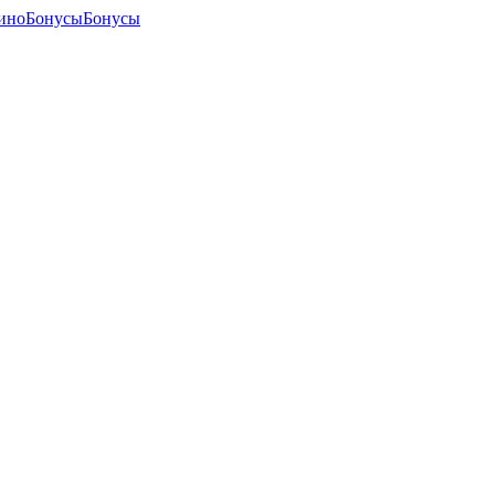
ино
Бонусы
Бонусы