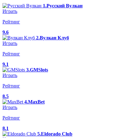
1.Русский Вулкан
Играть
Рейтинг
9.6
2.Вулкан Клуб
Играть
Рейтинг
9.1
3.GMSlots
Играть
Рейтинг
8.5
4.MaxBet
Играть
Рейтинг
8.1
5.Eldorado Club