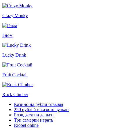
Crazy Monky
Гном
Lucky Drink
Fruit Cocktail
Rock Climber
Казино на рубли отзывы
250 рублей в казино вулкан
Блэкджек на деньги
Три семерки играть
Riobet online