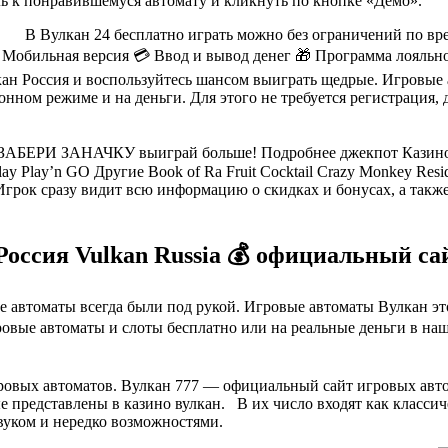
ель к понравившемуся автомату и кликнуть по кнопке «Демо».
В Вулкан 24 бесплатно играть можно без ограничений по вр
Мобильная версия 💳 Ввод и вывод денег 🎁 Программа лояльнос
лкан Россия и воспользуйтесь шансом выиграть щедрые. Игровы
ном режиме и на деньги. Для этого не требуется регистрация, д
ЗАБЕРИ ЗАНАЧКУ выиграй больше! Подробнее джекпот Казино 6
 Play’n GO Другие Book of Ra Fruit Cocktail Crazy Monkey Resid
грок сразу видит всю информацию о скидках и бонусах, а также
 Россия Vulkan Russia 💰 официальный са
ые автоматы всегда были под рукой. Игровые автоматы Вулкан э
гровые автоматы и слоты бесплатно или на реальные деньги в на
гровых автоматов. Вулкан 777 — официальный сайт игровых авто
 представлены в казино вулкан. В их число входят как классиче
звуком и нередко возможностями.