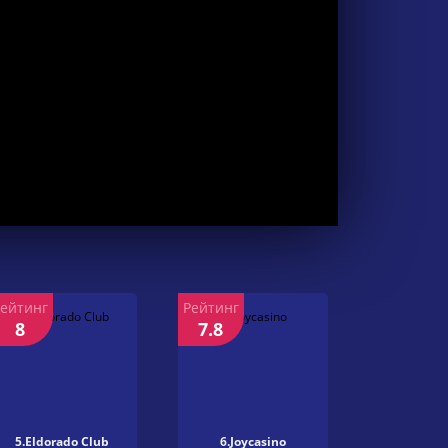
Рейтинг
Рейтинг
8
7.8
5.Eldorado Club
6.Joycasino