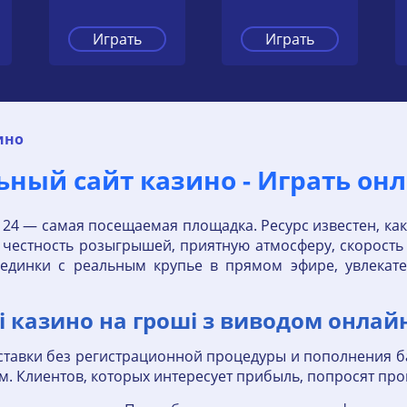
Играть
Играть
ино
ьный сайт казино - Играть онл
24 — самая посещаемая площадка. Ресурс известен, ка
а честность розыгрышей, приятную атмосферу, скорость
оединки с реальным крупье в прямом эфире, увлекате
і казино на гроші з виводом онлай
ставки без регистрационной процедуры и пополнения б
. Клиентов, которых интересует прибыль, попросят про