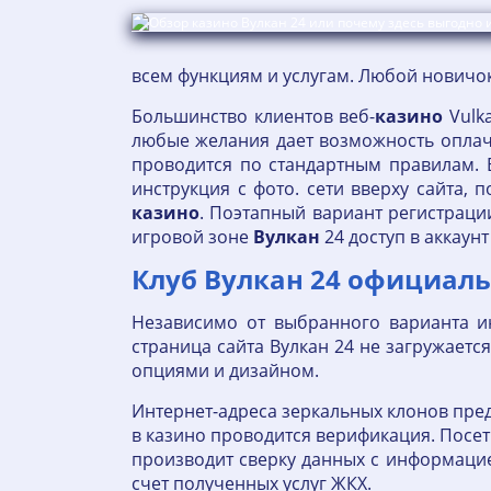
всем функциям и услугам. Любой новичок
Большинство клиентов веб-
казино
Vulk
любые желания дает возможность оплач
проводится по стандартным правилам. В
инструкция с фото. сети вверху сайта,
казино
. Поэтапный вариант регистраци
игровой зоне
Вулкан
24 доступ в аккаун
Клуб Вулкан 24 официаль
Независимо от выбранного варианта и
страница сайта Вулкан 24 не загружаетс
опциями и дизайном.
Интернет-адреса зеркальных клонов пред
в казино проводится верификация. Посет
производит сверку данных с информацие
счет полученных услуг ЖКХ.