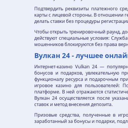
Подтвердить реквизиты платежного сре
карты с лицевой стороны. В отношении г
делать ставки без процедуры регистраци
Чтобы открыть тренировочный раунд, д
действуют специальные условия: Служба
мошенников блокируются без права верн
Вулкан 24 - лучшее онла
Интернет-казино Vulkan 24 — популярн
бонусов и подарков, увлекательную п
функционалу ресурса и подарочным прив
игровое казино для пользователей: П
платформе. В ней отражаются статистич
Вулкан 24 осуществляется после указа
ставок и метод внесения депозита.
Призовые средства, полученные в игр
заработанный за бонусы и подарки, под