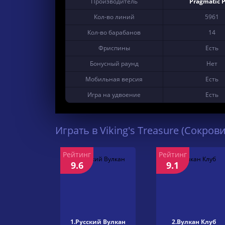
Производитель
Pragmatic P
Кол-во линий
5961
Кол-во барабанов
14
Фриспины
Есть
Бонусный раунд
Нет
Мобильная версия
Есть
Игра на удвоение
Есть
Играть в Viking's Treasure (Сокро
Рейтинг
Рейтинг
9.6
9.1
1.Русский Вулкан
2.Вулкан Клуб