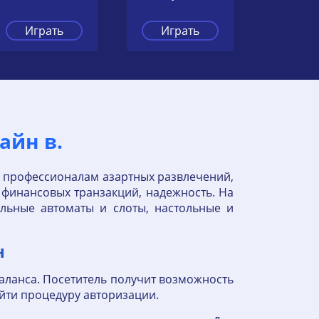
Играть
Играть
айн в.
к профессионалам азартных развлечений,
 финансовых транзакций, надежность. На
льные автоматы и слоты, настольные и
н
аланса. Посетитель получит возможность
йти процедуру авторизации.