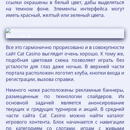
ссылки окрашены в белый цвет, дабы выделяться
на темном фоне. Элементы интерфейса могут
иметь красный, желтый или зеленый цвета.
Все это гармонично прорисовано и в совокупности
сайт Cat Casino выглядит очень хорошо. К тому же,
подобная цветовая схема позволяет играть без
усталости для глаз даже ночью. В верхней части
портала расположен логотип клуба, кнопки входа и
регистрации, вызова справки.
Немного ниже расположены рекламные баннеры,
размещенные по технологии слайдеров. Их
основной задачей является анонсирование
текущих и грядущих турниров и акций. В средней
части сайта Cat Casino можно найти каталог
игрового контента. Блок начинается с навигации
по категориям со слотами, играм с живыми