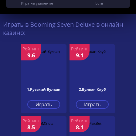
Игра на удвоение
Есть
Играть в Booming Seven Deluxe в онлайн
казино:
Рейтинг
Рейтинг
9.6
9.1
1.Русский Вулкан
2.Вулкан Клуб
Играть
Играть
Рейтинг
Рейтинг
8.5
8.1