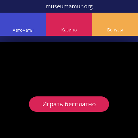
museumamur.org
Казино
Бонусы
Автоматы
Играть бесплатно