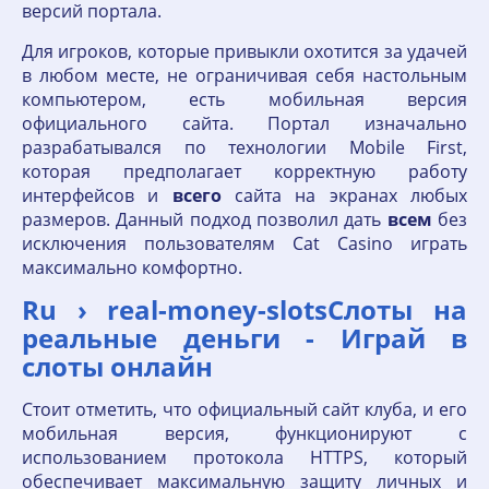
версий портала.
Для игроков, которые привыкли охотится за удачей
в любом месте, не ограничивая себя настольным
компьютером, есть мобильная версия
официального сайта. Портал изначально
разрабатывался по технологии Mobile First,
которая предполагает корректную работу
интерфейсов и
всего
сайта на экранах любых
размеров. Данный подход позволил дать
всем
без
исключения пользователям Cat Casino играть
максимально комфортно.
Ru › real-money-slotsСлоты на
реальные деньги - Играй в
слоты онлайн
Стоит отметить, что официальный сайт клуба, и его
мобильная версия, функционируют с
использованием протокола HTTPS, который
обеспечивает максимальную защиту личных и