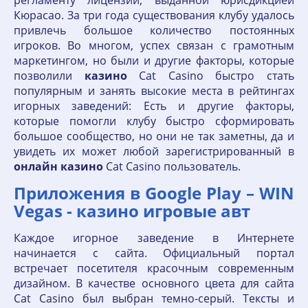
регламенту лицензии, выданной юрисдикцией
Кюрасао. За три года существования клубу удалось
привлечь большое количество постоянных
игроков. Во многом, успех связан с грамотным
маркетингом, но были и другие факторы, которые
позволили
казино
Cat Casino быстро стать
популярным и занять высокие места в рейтингах
игорных заведений: Есть и другие факторы,
которые помогли клубу быстро сформировать
большое сообщество, но они не так заметны, да и
увидеть их может любой зарегистрированный в
онлайн
казино
Cat Casino пользователь.
Приложения в Google Play – WIN
Vegas - казино игровые авт
Каждое игорное заведение в Интернете
начинается с сайта. Официальный портал
встречает посетителя красочным современным
дизайном. В качестве основного цвета для сайта
Cat Casino был выбран темно-серый. Тексты и