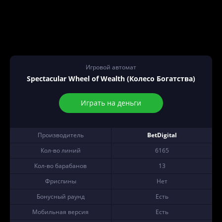
Игровой автомат
Spectacular Wheel of Wealth (Колесо Богатства)
Играть на деньги
Производитель
BetDigital
Кол-во линий
6165
Кол-во барабанов
13
Фриспины
Нет
Бонусный раунд
Есть
Мобильная версия
Есть