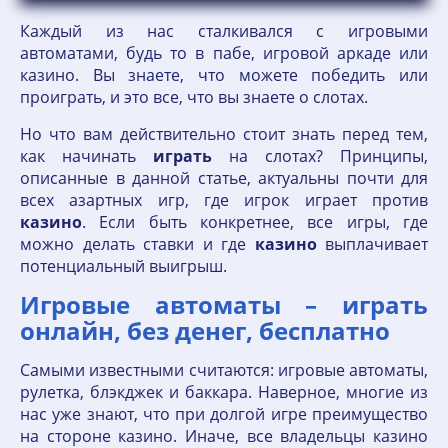
Каждый из нас сталкивался с игровыми
автоматами, будь то в пабе, игровой аркаде или
казино. Вы знаете, что можете победить или
проиграть, и это все, что вы знаете о слотах.
Но что вам действительно стоит знать перед тем,
как начинать
играть
на слотах? Принципы,
описанные в данной статье, актуальны почти для
всех азартных игр, где игрок играет против
казино
. Если быть конкретнее, все игры, где
можно делать ставки и где
казино
выплачивает
потенциальный выигрыш.
Игровые автоматы – играть
онлайн, без денег, бесплатно
Самыми известными считаются: игровые автоматы,
рулетка, блэкджек и баккара. Наверное, многие из
нас уже знают, что при долгой игре преимущество
на стороне казино. Иначе, все владельцы казино