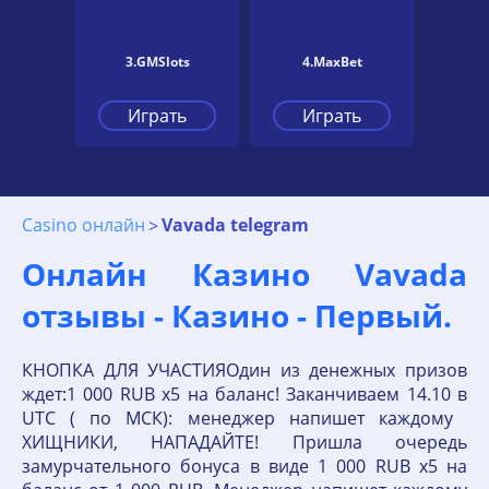
3.GMSlots
4.MaxBet
Играть
Играть
Casino онлайн
Vavada telegram
Онлайн Казино Vavada
отзывы - Казино - Первый.
КНОПКА ДЛЯ УЧАСТИЯОдин из денежных призов
ждет:1 000 RUB х5 на баланс! Заканчиваем 14.10 в
UTC ( по МСК): менеджер напишет каждому ​
ХИЩНИКИ, НАПАДАЙТЕ! Пришла очередь
замурчательного бонуса в виде 1 000 RUB х5 на