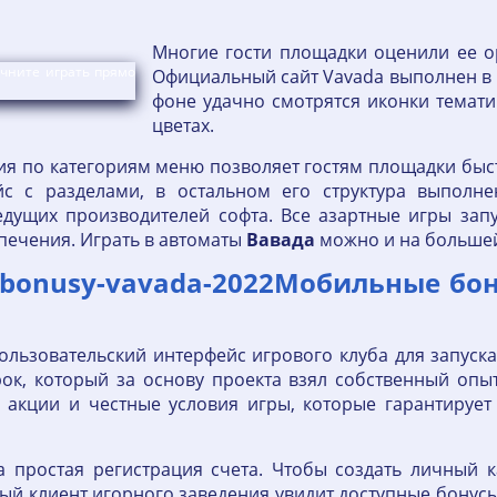
Многие гости площадки оценили ее о
Официальный сайт Vavada выполнен в 
фоне удачно смотрятся иконки темати
цветах.
ция по категориям меню позволяет гостям площадки бы
йс с разделами, в остальном его структура выполн
дущих производителей софта. Все азартные игры запус
печения. Играть в автоматы
Вавада
можно и на большей
e-bonusy-vavada-2022Мобильные бо
ользовательский интерфейс игрового клуба для запуска
к, который за основу проекта взял собственный опыт
 акции и честные условия игры, которые гарантирует
 простая регистрация счета. Чтобы создать личный к
ый клиент игорного заведения увидит доступные бонусы