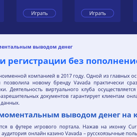
Играть
Играть
ментальным выводом денег
и регистрации без пополнени
ноименной компанией в 2017 году. Одной из главных о
я позволила новому бренду Vavada практически сра
ки. Деятельность виртуального клуба осуществляетс
разрешительных документов гарантирует клиентам он
 данных.
 моментальным выводом денег на 
ся в футере игрового портала. Нажав на иконку Cur
аудитория онлайн казино Vavada – русскоязычные поль