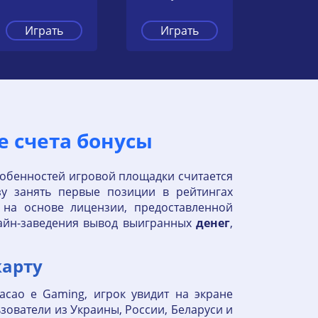
Играть
Играть
е счета бонусы
собенностей игровой площадки считается
зу занять первые позиции в рейтингах
я на основе лицензии, предоставленной
лайн-заведения вывод выигранных
денег
,
карту
acao e Gaming, игрок увидит на экране
зователи из Украины, России, Беларуси и