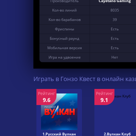
Производитель
Cayetano Gaming
Кол-во линий
8035
Кол-во барабанов
39
Фриспины
Есть
Бонусный раунд
Есть
Мобильная версия
Есть
Игра на удвоение
Нет
Играть в Гонзо Квест в онлайн каз
Рейтинг
Рейтинг
9.6
9.1
1.Русский Вулкан
2.Вулкан Клуб