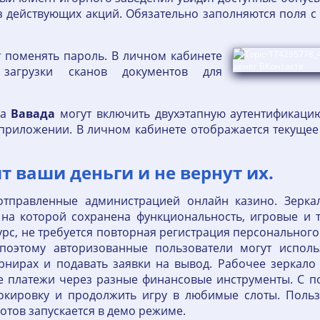
з действующих акций. Обязательно заполняются поля с
 поменять пароль. В личном кабинете
 загрузки сканов документов для
ба
Вавада
могут включить двухэтапную аутентификацию
 приложении. В личном кабинете отображается текущее
т ваши деньги и не вернут их.
тправленные администрацией онлайн казино. Зерка
 на которой сохранена функциональность, игровые и 
урс, не требуется повторная регистрация персональног
поэтому авторизованные пользователи могут использо
урнирах и подавать заявки на вывод. Рабочее зеркало
е платежи через разные финансовые инструменты. С п
локировку и продолжить игру в любимые слоты. Польз
тов запускается в демо режиме.