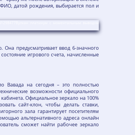
 ФИО, датой рождения, выбирается пол и
. Она предусматривает ввод 6-значного
 состояние игрового счета, начисленные
ло Вавада на сегодня – это полностью
технические возможности официального
о кабинета. Официальное зеркало на 100%
вать сайт-клон, чтобы делать ставки,
 игорного зала гарантирует посетителям
омощью альтернативного адреса онлайн
ователь сможет найти рабочее зеркало