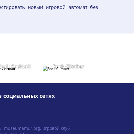
естировать новый игровой автомат без
Fruit Cocktail
Rock Climber
 социальных сетях
3. museumamur.org. игровой клуб
н на деньги.