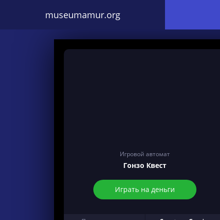
museumamur.org
Игровой автомат
Гонзо Квест
Играть на деньги