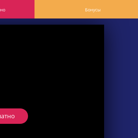
ино
Бонусы
латно