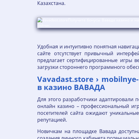
Казахстана.
Удобная и интуитивно понятная навига
сайте отсутствует привычный интерфе
предлагает сертифицированные игры ве
загрузки стороннего программного обес
Vavadast.store › mobilny
в казино ВАВАДА
Для этого разработчики адаптировали п
онлайн казино – профессиональный игро
посетителей сайта ожидают уникальные
репутацией.
Новичкам на площадке Вавада доступна
создания личного кабинета потенциальн