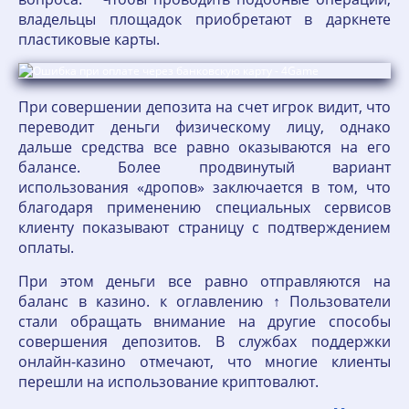
владельцы площадок приобретают в даркнете
пластиковые карты.
При совершении депозита на счет игрок видит, что
переводит деньги физическому лицу, однако
дальше средства все равно оказываются на его
балансе. Более продвинутый вариант
использования «дропов» заключается в том, что
благодаря применению специальных сервисов
клиенту показывают страницу с подтверждением
оплаты.
При этом деньги все равно отправляются на
баланс в казино. к оглавлению ↑ Пользователи
стали обращать внимание на другие способы
совершения депозитов. В службах поддержки
онлайн-казино отмечают, что многие клиенты
перешли на использование криптовалют.