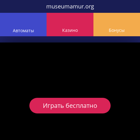
museumamur.org
Казино
Бонусы
Автоматы
Играть бесплатно