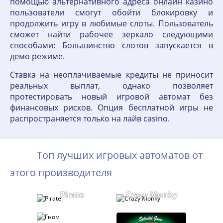
помощью альтернативного адреса онлайн казино
пользователи смогут обойти блокировку и
продолжить игру в любимые слоты. Пользователь
сможет найти рабочее зеркало следующими
способами: Большинство слотов запускается в
демо режиме.
Ставка на неоплачиваемые кредиты не приносит
реальных выплат, однако позволяет
протестировать новый игровой автомат без
финансовых рисков. Опция бесплатной игры не
распространяется только на лайв casino.
Топ лучших игровых автоматов от
этого производителя
Pirate
Crazy Monky