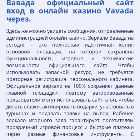
Вавада официальный сайт
вход в онлайн казино Vavada
через.
Здесь же можно увидеть сообщения, отправленные
администрацией онлайн казино. Зеркало Вавада на
сегодня – это полностью идентичная копия
основной площадки, на которой сохранена
функциональность, игровые и технические
возможности официального сайта. Чтобы
использовать запасной ресурс, не требуется
повторная регистрация персонального кабинета.
Официальное зеркало на 100% сохраняет данные
главной площадки, поэтому авторизованные
пользователи могут использовать сайт-клон, чтобы
делать ставки, активировать подарки, участвовать в
турнирах и подавать заявки на вывод. Рабочее
зеркало игорного зала гарантирует посетителям
прозрачный игровой процесс и быстрые платежи
через разные финансовые инструменты. С