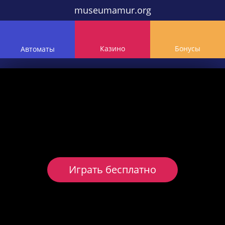
museumamur.org
Казино
Бонусы
Автоматы
Играть бесплатно