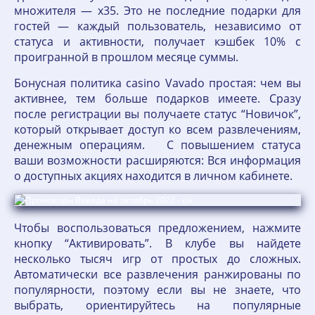
множителя — х35. Это не последние подарки для
гостей — каждый пользователь, независимо от
статуса и активности, получает кэшбек 10% с
проигранной в прошлом месяце суммы.
Бонусная политика casino Vavado простая: чем вы
активнее, тем больше подарков имеете. Сразу
после регистрации вы получаете статус “Новичок”,
который открывает доступ ко всем развлечениям,
денежным операциям. С повышением статуса
ваши возможности расширяются: Вся информация
о доступных акциях находится в личном кабинете.
Чтобы воспользоваться предложением, нажмите
кнопку “Активировать”. В клубе вы найдете
несколько тысяч игр от простых до сложных.
Автоматически все развлечения ранжированы по
популярности, поэтому если вы не знаете, что
выбрать, ориентируйтесь на популярные