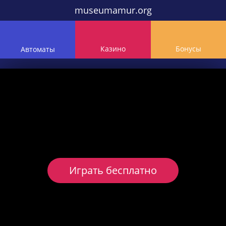
museumamur.org
Казино
Бонусы
Автоматы
Играть бесплатно