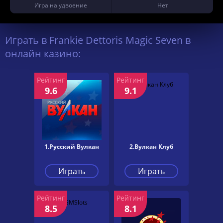
Игра на удвоение
Нет
Играть в Frankie Dettoris Magic Seven в
онлайн казино:
Рейтинг
Рейтинг
9.6
9.1
1.Русский Вулкан
2.Вулкан Клуб
Играть
Играть
Рейтинг
Рейтинг
8.5
8.1