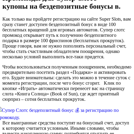
купоны на бездепозитные бонусы в.
Как только вы пройдете регистрацию на сайте Super Slots, вам
сразу станет доступен бездепозитный бонус в виде 100
бесплатных вращений для игровых автоматов. Супер слотс
промокод открывает путь к получению бездепозитного
подарка в размере 100 фриспинов (бесплатных прокруток).
Проще говоря, вам не нужно пополнять персональный счет,
чтобы стать счастливым обладателем поощрения, однако
несколько условий выполнить все-таки придется.
Чтобы воспользоваться полученным поощрением, необходимо
предварительно посетить раздел «Подарки» и активировать
его. Будьте внимательны: сделать это можно в течение суток с
момента регистрации, после чего бонус сгорит. Клик по
кнопке «Играть» автоматически перенесет вас на страницу
слота «Книга Солнца» (Book of Sun), где ждет приятный
сюрприз – сотня бесплатных прокруток.
Все выигранные средства поступят на бонусный счет, доступ
к которому считается условным. Иными словами, чтобы
вывести накопленную сумму, потребуется отыграть ее.