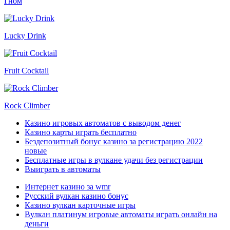
Гном
Lucky Drink
Fruit Cocktail
Rock Climber
Казино игровых автоматов с выводом денег
Казино карты играть бесплатно
Бездепозитный бонус казино за регистрацию 2022
новые
Бесплатные игры в вулкане удачи без регистрации
Выиграть в автоматы
Интернет казино за wmr
Русский вулкан казино бонус
Казино вулкан карточные игры
Вулкан платинум игровые автоматы играть онлайн на
деньги