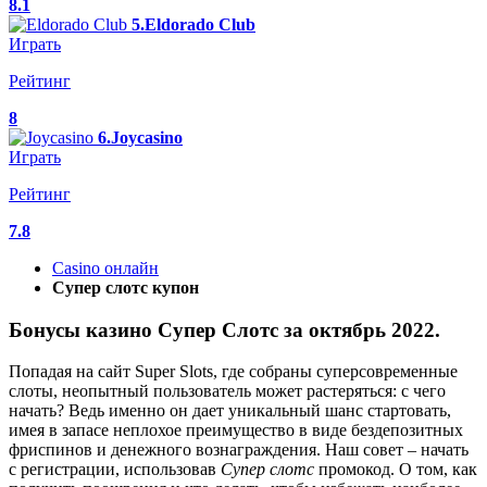
8.1
5.Eldorado Club
Играть
Рейтинг
8
6.Joycasino
Играть
Рейтинг
7.8
Casino онлайн
Супер слотс купон
Бонусы казино Супер Слотс за октябрь 2022.
Попадая на сайт Super Slots, где собраны суперсовременные
слоты, неопытный пользователь может растеряться: с чего
начать? Ведь именно он дает уникальный шанс стартовать,
имея в запасе неплохое преимущество в виде бездепозитных
фриспинов и денежного вознаграждения. Наш совет – начать
с регистрации, использовав
Супер
слотс
промокод. О том, как