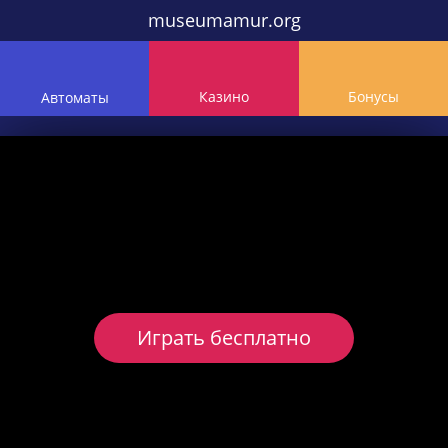
museumamur.org
Казино
Бонусы
Автоматы
Играть бесплатно