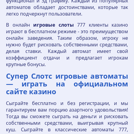
функционал и 3д графику. Каждый из популярных
автоматов обладает достоинствами, которые так
легко подчеркнут пользователи.
В онлайн
игровые
слоты
777 клиенты казино
играют в бесплатном режиме - это преимуществом
онлайн заведения. Таким образом, игроку не
нужно будет рисковать собственными средствами,
делая ставки. Каждый автомат имеет свой
коэффициент отдачи и предлагает игрокам
крупные бонусы.
Супер Слотс игровые автоматы
— играть на официальном
сайте казино
Сыграйте бесплатно и без регистрации, и мы
гарантируем вам порцию азартного удовольствия!
Тогда вы сможете сыграть на деньги и рисковать
собственными средствами, выигрывая крупный
куш. Сыграйте в классические автоматы 777,