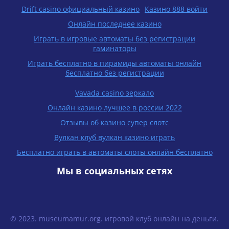
Drift casino официальный казино
Казино 888 войти
Онлайн последнее казино
Играть в игровые автоматы без регистрации
гаминаторы
Играть бесплатно в пирамиды автоматы онлайн
бесплатно без регистрации
Vavada casino зеркало
Онлайн казино лучшее в россии 2022
Отзывы об казино супер слотс
Вулкан клуб вулкан казино играть
Бесплатно играть в автоматы слоты онлайн бесплатно
Мы в социальных сетях
© 2023. museumamur.org. игровой клуб онлайн на деньги.