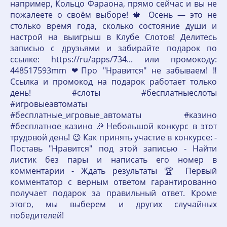
например, Кольцо Фараона, прямо сейчас и вы не
пожалеете о своём выборе! 🍁 Осень — это не
столько время года, сколько состояние души и
настрой на выигрыш в Клубе Слотов! Делитесь
записью с друзьями и забирайте подарок по
ссылке: https://ru/apps/734... или промокоду:
448517593mm ❤Про "Нравится" не забываем! ‼
Ссылка и промокод на подарок работает только
день! #слоты #бесплатныеслоты
#игровыеавтоматы
#бесплатные_игровые_автоматы #казино
#бесплатное_казино 🎉Небольшой конкурс в этот
трудовой день! 😉 Как принять участие в конкурсе: -
Поставь "Нравится" под этой записью - Найти
листик без пары и написать его номер в
комментарии - Ждать результаты 🏆 Первый
комментатор с верным ответом гарантированно
получает подарок за правильный ответ. Кроме
этого, мы выберем и других случайных
победителей!