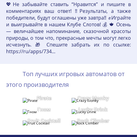
💖Не забывайте ставить “Нравится” и пишите в
комментариях ваш ответ! ‼Результаты, а также
победители, будут оглашены уже завтра‼ ✊Играйте
и выигрывайте в нашем Клубе Слотов! 💰 🍁 Осень
— величайшее напоминание, сказочной красоты
природы, о том что, прекрасные мечты могут легко
исчезнуть. 🎁 Спешите забрать их по ссылке:
https://ru/apps/734...
Топ лучших игровых автоматов от
этого производителя
Pirate
Crazy Monky
Гном
Lucky Drink
Fruit Cocktail
Rock Climber