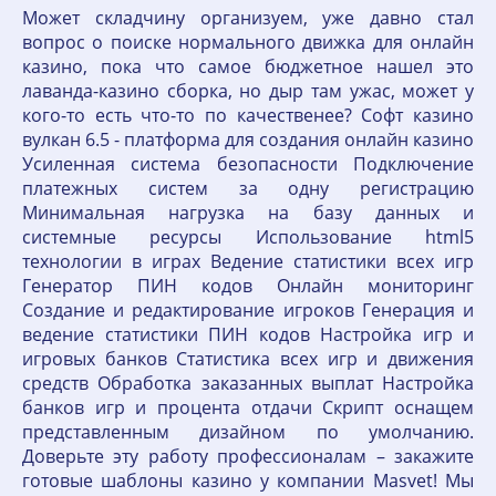
Может складчину организуем, уже давно стал
вопрос о поиске нормального движка для онлайн
казино, пока что самое бюджетное нашел это
лаванда-казино сборка, но дыр там ужас, может у
кого-то есть что-то по качественее? Софт казино
вулкан 6.5 - платформа для создания онлайн казино
Усиленная система безопасности Подключение
платежных систем за одну регистрацию
Минимальная нагрузка на базу данных и
системные ресурсы Использование html5
технологии в играх Ведение статистики всех игр
Генератор ПИН кодов Онлайн мониторинг
Создание и редактирование игроков Генерация и
ведение статистики ПИН кодов Настройка игр и
игровых банков Статистика всех игр и движения
средств Обработка заказанных выплат Настройка
банков игр и процента отдачи Скрипт оснащем
представленным дизайном по умолчанию.
Доверьте эту работу профессионалам – закажите
готовые шаблоны казино у компании Masvet! Мы