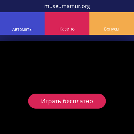
museumamur.org
Казино
Бонусы
Автоматы
Играть бесплатно