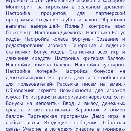
игрового слота- Добавление игроков и кассиров-
Мониторинг за игроками в реальном времени-
Настройка процентов для партнерской
программы- Создание клубов и залов- Обработка
выплаты выигрышей- Полный контроль всех
банков игр- Настройка Джекпота- Настройка Бонус
кодов- Настройка колеса фортуны- Создание и
редактирование игроков- Генерация и ведение
статистики Бонус кодов- Статистика всех игр и
движения средств- Настройка критерия баллов-
Настройки обмена баллов- Настройка турниров-
Настройка лотерей- Настройка бонусов на
депозиты игрока- Настройка демо игр- Сообщения
для пользователей- Рассылка писем на емаил-
Обновления скрипта Возможности для игроков
клуба:- Регистрация и авторизация через соц. сети-
Бонусы на депозиты- Ввод и вывод денежных
средств и вся статистика- Заработок и обмен
баллов- Партнерская программа- Демо игра в
любые слоты- Входящие сообщения- Обратная
связь- Участие в лотереях- Участие в турнирах-