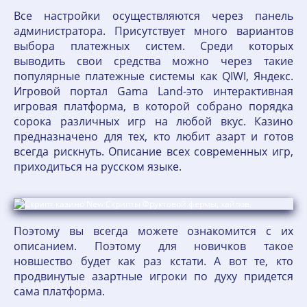
Все настройки осуществляются через панель
администратора. Присутствует много вариантов
выбора платежных систем. Среди которых
выводить свои средства можно через такие
популярные платежные системы как QIWI, Яндекс.
Игровой портал Gama Land-это интерактивная
игровая платформа, в которой собрано порядка
сорока различных игр на любой вкус. Казино
предназначено для тех, кто любит азарт и готов
всегда рискнуть. Описание всех современных игр,
приходиться на русском языке.
Поэтому вы всегда можете ознакомится с их
описанием. Поэтому для новичков такое
новшество будет как раз кстати. А вот те, кто
продвинутые азартные игроки по духу придется
сама платформа.