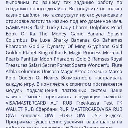
выполним по вашему тех заданию работу по
созданию нового дизайна. Вы получите не только
казино шаблон, но также услуги по его установке и
отрисовке логотипа казино под его доменное имя.
GAMINATOR flash Lucky Lady Charm Dolphins Pearl
Book Of Ra The Money Game Banana Splash
Columbus De Luxe Sharky Bananas Go Bahamas
Pharaons Gold 2 Dynasty Of Ming Gryphons Gold
Golden Planet King of Kards Magic Princess Mermaid
Pearls Panhter Moon Pharaons Gold 3 Ramses Royal
Treasures Safari Secret Forest Sparta Wonderful Flute
Attila Columbus Unicorn Magic Aztec Creasure Marco
Polo Queen Of Hearts Возможность настраивать
каждую игру. В комплекте с скриптом поставляется
модуль подключения платежных систем Ваше
казино сможет принимать следующие валюты:
VISA/MASTERCARD ALT RUB Free-kassa Test FK
WALLET RUB Сбербанк RUR MASTERCARD/VISA RUB
QIWI кошелек QIWI EURO QIWI USD Яндекс.
Программа существенно увеличит ваши шансы на