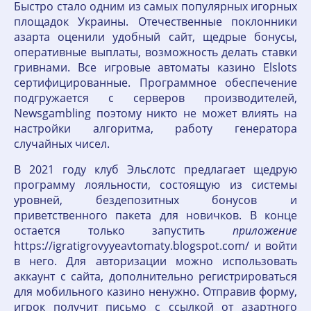
Быстро стало одним из самых популярных игорных
площадок Украины. Отечественные поклонники
азарта оценили удобный сайт, щедрые бонусы,
оперативные выплаты, возможность делать ставки
гривнами. Все игровые автоматы казино Elslots
сертифицированные. Программное обеспечение
подгружается с серверов производителей,
Newsgambling поэтому никто не может влиять на
настройки алгоритма, работу генератора
случайных чисел.
В 2021 году клуб Эльслотс предлагает щедрую
программу лояльности, состоящую из системы
уровней, бездепозитных бонусов и
приветственного пакета для новичков. В конце
остается только запустить
приложение
https://igratigrovyyeavtomaty.blogspot.com/ и войти
в него. Для авторизации можно использовать
аккаунт с сайта, дополнительно регистрироваться
для мобильного казино ненужно. Отправив форму,
игрок получит письмо с ссылкой от азартного