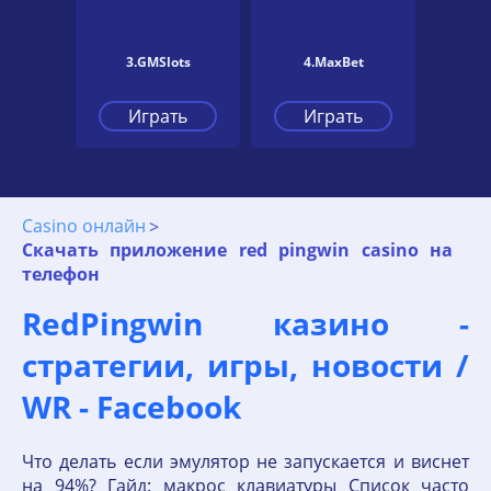
3.GMSlots
4.MaxBet
Играть
Играть
Casino онлайн
Скачать приложение red pingwin casino на
телефон
RedPingwin казино -
стратегии, игры, новости /
WR - Facebook
Что делать если эмулятор не запускается и виснет
на 94%? Гайд: макрос клавиатуры Список часто