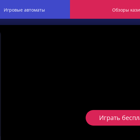
Игровые автоматы
Обзоры каз
Играть беспл