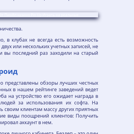
ничества.
, в клубах не всегда есть возможность
 двух или нескольких учетных записей, не
ли вы последний раз заходили на старый
дроид
ino представлены обзоры лучших честных
анных в нашем рейтинге заведений ведет
уба на устройство его ожидает награда в
людей за использования их софта. На
ть своим клиентам массу других приятных
кие виды поощрений клиентов: Получить
ировал аккаунт в нем.
оке личного кабинета. Бездеп – это один