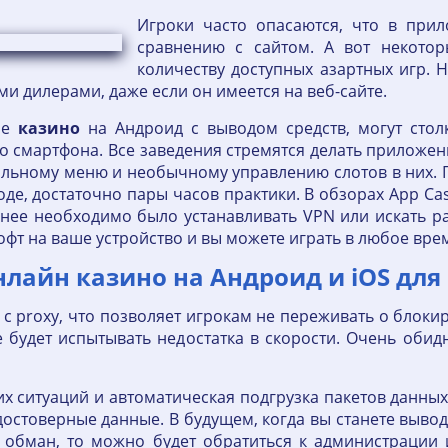
Игроки часто опасаются, что в при
сравнению с сайтом. А вот некото
количеству доступных азартных игр. 
ми дилерами, даже если он имеется на веб-сайте.
ие
казино
на Андроид с выводом средств, могут стол
о смартфона. Все заведения стремятся делать приложе
кальному меню и необычному управлению слотов в них. 
воде, достаточно пары часов практики. В обзорах App C
анее необходимо было устанавливать VPN или искать 
софт на ваше устройство и вы можете играть в любое вре
нлайн казино на Андроид и iOS для
с proxy, что позволяет игрокам не переживать о блокир
 будет испытывать недостатка в скорости. Очень обид
их ситуаций и автоматическая подгрузка пакетов данны
достоверные данные. В будущем, когда вы станете выв
 обман, то можно будет обратиться к администрации