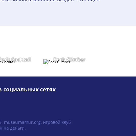
Fruit Cocktail
Rock Climber
 социальных сетях
3. museumamur.org. игровой клуб
н на деньги.