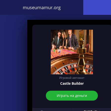
museumamur.org
Игровой автомат
Castle Builder
Играть на деньги