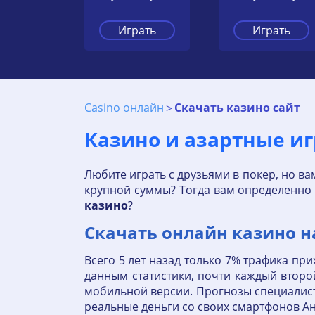
Играть
Играть
Casino онлайн
Скачать казино сайт
Казино и азартные иг
Любите играть с друзьями в покер, но в
крупной суммы? Тогда вам определенно
казино
?
Скачать онлайн казино на
Всего 5 лет назад только 7% трафика пр
данным статистики, почти каждый второ
мобильной версии. Прогнозы специалисто
реальные деньги со своих смартфонов А