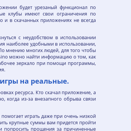
ложении будет урезаный функционал по
рые клубы имеют свои ограничения по
Но и в скачанных приложениях не всегда
кнуться с неудобством в использовании
ния наиболее удобными в использовании,
По мнению многих людей, для того чтобы
asino можно найти информацию о том, как
рабочее зеркало при помощи программы,
мя.
 игры на реальные.
овках ресурса. Кто скачал приложение, а
но, когда из-за внезапного обрыва связи
х помогает играть даже при очень низкой
одить крупные суммы вам придется пройти
 и попросить прощения за причиненные