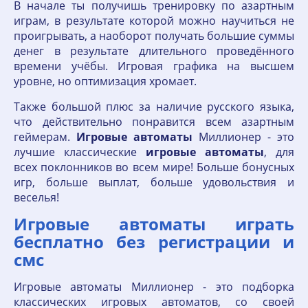
В начале ты получишь тренировку по азартным
играм, в результате которой можно научиться не
проигрывать, а наоборот получать большие суммы
денег в результате длительного проведённого
времени учёбы. Игровая графика на высшем
уровне, но оптимизация хромает.
Также большой плюс за наличие русского языка,
что действительно понравится всем азартным
геймерам.
Игровые
автоматы
Миллионер - это
лучшие классические
игровые
автоматы
, для
всех поклонников во всем мире! Больше бонусных
игр, больше выплат, больше удовольствия и
веселья!
Игровые автоматы играть
бесплатно без регистрации и
смс
Игровые автоматы Миллионер - это подборка
классических игровых автоматов, со своей