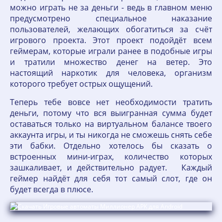
можно играть не за деньги - ведь в главном меню
предусмотрено специальное наказание
пользователей, желающих обогатиться за счёт
игрового проекта. Этот проект подойдёт всем
геймерам, которые играли ранее в подобные игры
и тратили множество денег на ветер. Это
настоящий наркотик для человека, организм
которого требует острых ощущений.
Теперь тебе вовсе нет необходимости тратить
деньги, потому что вся выигранная сумма будет
оставаться только на виртуальном балансе твоего
аккаунта игры, и ты никогда не сможешь снять себе
эти бабки. Отдельно хотелось бы сказать о
встроенных мини-играх, количество которых
зашкаливает, и действительно радует. Каждый
геймер найдёт для себя тот самый слот, где он
будет всегда в плюсе.