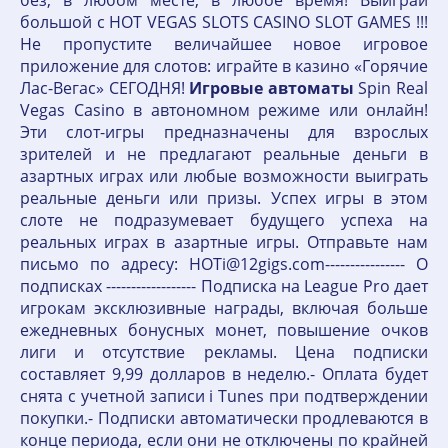
без, в любом месте, в любое время! Выиграй
большой с HOT VEGAS SLOTS CASINO SLOT GAMES !!!
Не пропустите величайшее новое игровое
приложение для слотов: играйте в казино «Горячие
Лас-Вегас» СЕГОДНЯ!
Игровые
автоматы
Spin Real
Vegas Casino в автономном режиме или онлайн!
Эти слот-игры предназначены для взрослых
зрителей и не предлагают реальные деньги в
азартных играх или любые возможности выиграть
реальные деньги или призы. Успех игры в этом
слоте не подразумевает будущего успеха на
реальных играх в азартные игры. Отправьте нам
письмо по адресу: HOTi@12gigs.com---------------- О
подписках ------------------ Подписка на League Pro дает
игрокам эксклюзивные награды, включая больше
ежедневных бонусных монет, повышение очков
лиги и отсутствие рекламы. Цена подписки
составляет 9,99 долларов в неделю.- Оплата будет
снята с учетной записи i Tunes при подтверждении
покупки.- Подписки автоматически продлеваются в
конце периода, если они не отключены по крайней