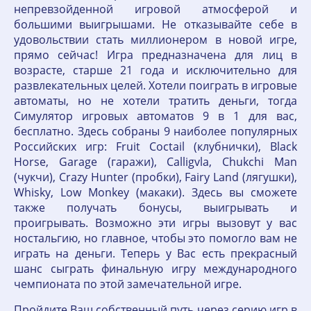
непревзойденной игровой атмосферой и
большими выигрышами. Не отказывайте себе в
удовольствии стать миллионером в новой игре,
прямо сейчас! Игра предназначена для лиц в
возрасте, старше 21 года и исключительно для
развлекательных целей. Хотели поиграть в игровые
автоматы, но не хотели тратить деньги, тогда
Симулятор игровых автоматов 9 в 1 для вас,
бесплатно. Здесь собраны 9 наиболее популярных
Российских игр: Fruit Coctail (клубнички), Black
Horse, Garage (гаражи), Calligvla, Chukchi Man
(чукчи), Crazy Hunter (пробки), Fairy Land (лягушки),
Whisky, Low Monkey (макаки). Здесь вы сможете
также получать бонусы, выигрывать и
проигрывать. Возможно эти игры вызовут у вас
ностальгию, но главное, чтобы это помогло вам не
играть на деньги. Теперь у Вас есть прекрасный
шанс сыграть финальную игру международного
чемпионата по этой замечательной игре.
Пройдите Ваш собственный путь через серию игр в