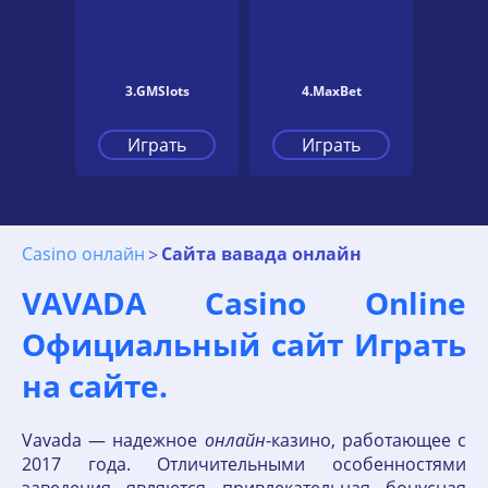
3.GMSlots
4.MaxBet
Играть
Играть
Casino онлайн
Сайта вавада онлайн
VAVADA Casino Online
Официальный сайт Играть
на сайте.
Vavada — надежное
онлайн
-казино, работающее с
2017 года. Отличительными особенностями