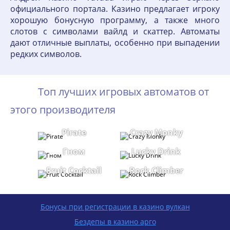
официального портала. Казино предлагает игроку
хорошую бонусную программу, а также много
слотов с символами вайлд и скаттер. Автоматы
дают отличные выплаты, особенно при выпадении
редких символов.
Топ лучших игровых автоматов от
этого производителя
Pirate
Crazy Monky
Гном
Lucky Drink
Fruit Cocktail
Rock Climber
Бонусы при регистрации в казино вулкан
Бездепы в казино арго