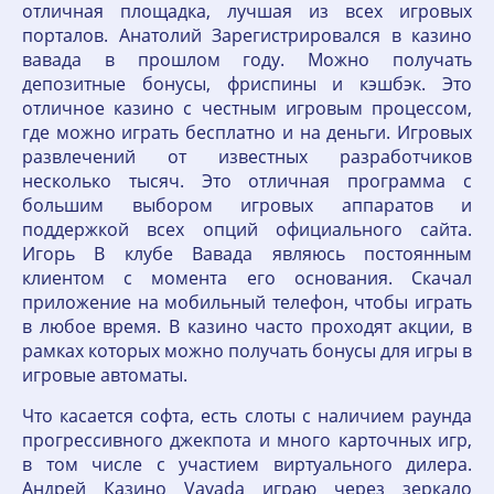
отличная площадка, лучшая из всех игровых
порталов. Анатолий Зарегистрировался в казино
вавада в прошлом году. Можно получать
депозитные бонусы, фриспины и кэшбэк. Это
отличное казино с честным игровым процессом,
где можно играть бесплатно и на деньги. Игровых
развлечений от известных разработчиков
несколько тысяч. Это отличная программа с
большим выбором игровых аппаратов и
поддержкой всех опций официального сайта.
Игорь В клубе Вавада являюсь постоянным
клиентом с момента его основания. Скачал
приложение на мобильный телефон, чтобы играть
в любое время. В казино часто проходят акции, в
рамках которых можно получать бонусы для игры в
игровые автоматы.
Что касается софта, есть слоты с наличием раунда
прогрессивного джекпота и много карточных игр,
в том числе с участием виртуального дилера.
Андрей Казино Vavada играю через зеркало