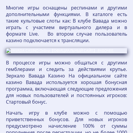
Многие игры оснащены респинами и другими
дополнительными функциями. В каталоге есть
такие культовые слоты как: В клубе Вавада можно
играть с участием виртуального дилера и в
формате Live. Во втором случае пользователь
казино подключается к трансляции.
В процессе игры можно общаться с другими
гемблерами и следить за действиями крупье.
Зеркало Вавада Казино На официальном сайте
казино Вавада используется хорошая бонусная
программа, включающая следующие предложения
для новых пользователей и постоянных игроков:
Стартовый бонус.
Начать игру в клубе можно с помощью
приветственных бонусов. Для новых игроков
предусмотрено начисление 100% от суммы
пополнения после регистрации, но не более 1000