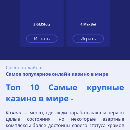
3.GMSlots
4.MaxBet
Играть
Играть
Casino онлайн
Самое популярное онлайн казино в мире
Топ 10 Самые крупные
казино в мире -
Казино
— место, где люди зарабатывают и теряют
целые состояния, но некоторые азартные
комплексы более достойны своего статуса храмов