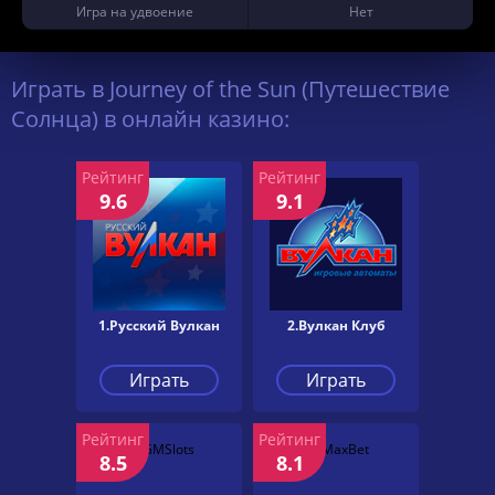
Игра на удвоение
Нет
Играть в Journey of the Sun (Путешествие
Солнца) в онлайн казино:
Рейтинг
Рейтинг
9.6
9.1
1.Русский Вулкан
2.Вулкан Клуб
Играть
Играть
Рейтинг
Рейтинг
8.5
8.1