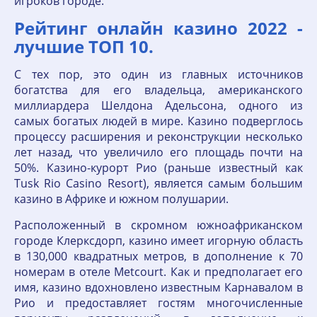
игроков городе.
Рейтинг онлайн казино 2022 -
лучшие ТОП 10.
С тех пор, это один из главных источников
богатства для его владельца, американского
миллиардера Шелдона Адельсона, одного из
самых богатых людей в мире. Казино подверглось
процессу расширения и реконструкции несколько
лет назад, что увеличило его площадь почти на
50%. Казино-курорт Рио (раньше известный как
Tusk Rio Casino Resort), является самым большим
казино в Африке и южном полушарии.
Расположенный в скромном южноафриканском
городе Клерксдорп, казино имеет игорную область
в 130,000 квадратных метров, в дополнение к 70
номерам в отеле Metcourt. Как и предполагает его
имя, казино вдохновлено известным Карнавалом в
Рио и предоставляет гостям многочисленные