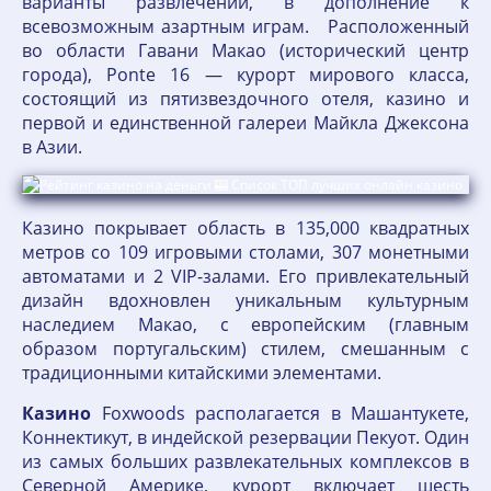
варианты развлечений, в дополнение к
всевозможным азартным играм. Расположенный
во области Гавани Макао (исторический центр
города), Ponte 16 — курорт мирового класса,
состоящий из пятизвездочного отеля, казино и
первой и единственной галереи Майкла Джексона
в Азии.
Казино покрывает область в 135,000 квадратных
метров со 109 игровыми столами, 307 монетными
автоматами и 2 VIP-залами. Его привлекательный
дизайн вдохновлен уникальным культурным
наследием Макао, с европейским (главным
образом португальским) стилем, смешанным с
традиционными китайскими элементами.
Казино
Foxwoods располагается в Машантукете,
Коннектикут, в индейской резервации Пекуот. Один
из самых больших развлекательных комплексов в
Северной Америке, курорт включает шесть