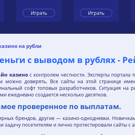
Играть
Играть
казино на рубли
еньги с выводом в рублях - Р
айн
казино
с контролем честности. Эксперты портала 
ым можно доверять. Все сайты на этой странице име
инальный софт топовых разработчиков. Ситуация на ры
ми ежедневно создается несколько десятков.
амое проверенное по выплатам.
рных брендов, другие ― казино-однодневки. Новичкам 
и задачу посетителям и лично протестировали сайты с 