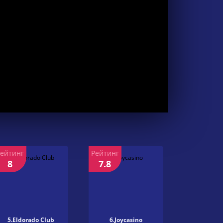
Рейтинг
Рейтинг
8
7.8
5.Eldorado Club
6.Joycasino