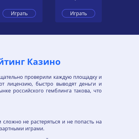
Играть
Играть
ейтинг Казино
тщательно проверили каждую площадку и
ют лицензию, быстро выводят деньги и
нке российского гемблинга такова, что
сложно не растеряться и не попасть на
азартными играми.