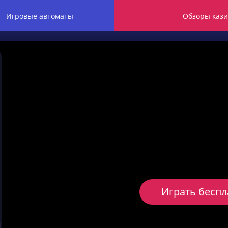
Игровые автоматы
Обзоры каз
Играть беспл