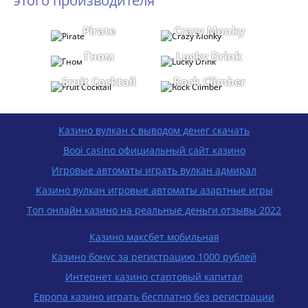
этого производителя
Pirate
Crazy Monky
Гном
Lucky Drink
Fruit Cocktail
Rock Climber
Казино вулкан с выводом денег скачать
Booi casino официальный сайт казино
Игровые автоматы играть вулкан адмирал
Казино вулкан игровые автоматы азартные игры
Топ онлайн казино на реальные деньги отзывы 2022
Казино максбет мобильная
Казино бонус за регистрацию 1000 рублей
Интернет казино стартовый капитал
Европа казино играть бесплатно без регистрации