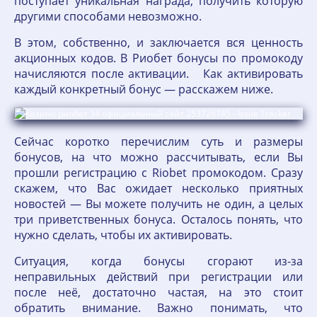
поступает уникальная награда, получить которую
другими способами невозможно.
В этом, собственно, и заключается вся ценность
акционных кодов. В Риобет бонусы по промокоду
начисляются после активации. Как активировать
каждый конкретный бонус — расскажем ниже.
Сейчас коротко перечислим суть и размеры
бонусов, на что можно рассчитывать, если Вы
прошли регистрацию с Riobet промокодом. Сразу
скажем, что Вас ожидает несколько приятных
новостей — Вы можете получить не один, а целых
три приветственных бонуса. Осталось понять, что
нужно сделать, чтобы их активировать.
Ситуация, когда бонусы сгорают из-за
неправильных действий при регистрации или
после неё, достаточно частая, на это стоит
обратить внимание. Важно понимать, что