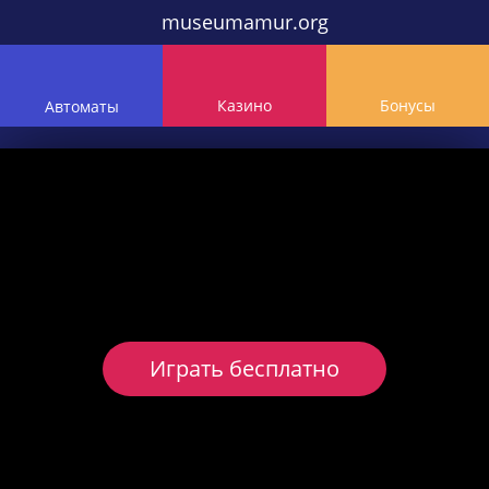
museumamur.org
Казино
Бонусы
Автоматы
Играть бесплатно