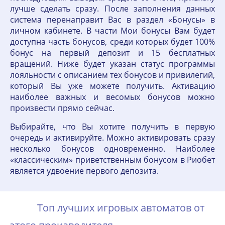
лучше сделать сразу. После заполнения данных
система перенаправит Вас в раздел «Бонусы» в
личном кабинете. В части Мои бонусы Вам будет
доступна часть бонусов, среди которых будет 100%
бонус на первый депозит и 15 бесплатных
вращений. Ниже будет указан статус программы
лояльности с описанием тех бонусов и привилегий,
который Вы уже можете получить. Активацию
наиболее важных и весомых бонусов можно
произвести прямо сейчас.
Выбирайте, что Вы хотите получить в первую
очередь и активируйте. Можно активировать сразу
несколько бонусов одновременно. Наиболее
«классическим» приветственным бонусом в Риобет
является удвоение первого депозита.
Топ лучших игровых автоматов от