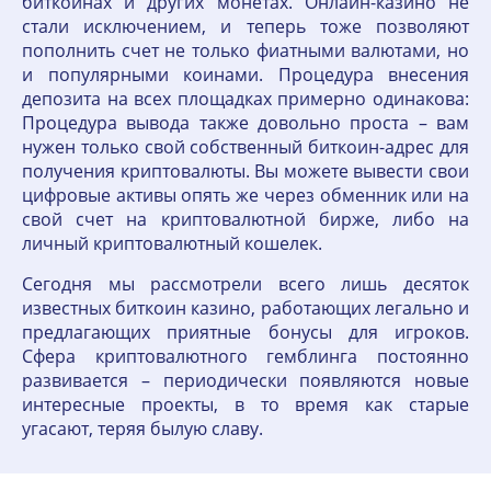
биткоинах и других монетах. Онлайн-казино не
стали исключением, и теперь тоже позволяют
пополнить счет не только фиатными валютами, но
и популярными коинами. Процедура внесения
депозита на всех площадках примерно одинакова:
Процедура вывода также довольно проста – вам
нужен только свой собственный биткоин-адрес для
получения криптовалюты. Вы можете вывести свои
цифровые активы опять же через обменник или на
свой счет на криптовалютной бирже, либо на
личный криптовалютный кошелек.
Сегодня мы рассмотрели всего лишь десяток
известных биткоин казино, работающих легально и
предлагающих приятные бонусы для игроков.
Сфера криптовалютного гемблинга постоянно
развивается – периодически появляются новые
интересные проекты, в то время как старые
угасают, теряя былую славу.