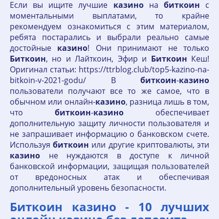
Если вы ищите лучшие
казино
на
биткоин
с
моментальными выплатами, то крайне
рекомендуем ознакомиться с этим материалом,
ребята постарались и выбрали реально самые
достойные
казино
! Они принимают не только
Биткоин
, но и Лайткоин, Эфир и
Биткоин
Кеш!
Оригинал статьи: https://ttrblog.club/top5-kazino-na-
bitkoin-v-2021-godu/ В
биткоин
-
казино
пользователи получают все то же самое, что в
обычном или онлайн-
казино
, разница лишь в том,
что
биткоин
-
казино
обеспечивает
дополнительную защиту личности пользователя и
не запрашивает информацию о банковском счете.
Используя
биткоин
или другие криптовалюты, эти
казино
не нуждаются в доступе к личной
банковской информации, защищая пользователей
от вредоносных атак и обеспечивая
дополнительный уровень безопасности.
Биткоин казино - 10 лучших