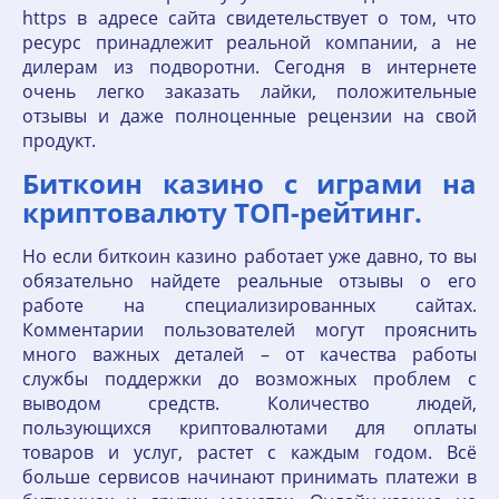
https в адресе сайта свидетельствует о том, что
ресурс принадлежит реальной компании, а не
дилерам из подворотни. Сегодня в интернете
очень легко заказать лайки, положительные
отзывы и даже полноценные рецензии на свой
продукт.
Биткоин казино с играми на
криптовалюту ТОП-рейтинг.
Но если биткоин казино работает уже давно, то вы
обязательно найдете реальные отзывы о его
работе на специализированных сайтах.
Комментарии пользователей могут прояснить
много важных деталей – от качества работы
службы поддержки до возможных проблем с
выводом средств. Количество людей,
пользующихся криптовалютами для оплаты
товаров и услуг, растет с каждым годом. Всё
больше сервисов начинают принимать платежи в