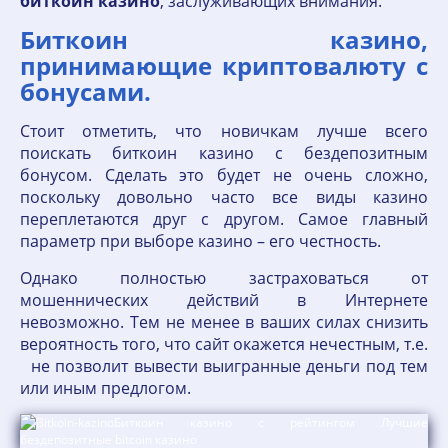
биткоин
казино
, заслуживающих внимания.
Биткоин казино,
принимающие криптовалюту с
бонусами.
Стоит отметить, что новичкам лучше всего
поискать биткоин казино с бездепозитным
бонусом. Сделать это будет не очень сложно,
поскольку довольно часто все виды казино
переплетаются друг с другом. Самое главный
параметр при выборе казино – его честность.
Однако полностью застраховаться от
мошеннических действий в Интернете
невозможно. Тем не менее в ваших силах снизить
вероятность того, что сайт окажется нечестным, т.е.
не позволит вывести выигранные деньги под тем
или иным предлогом.