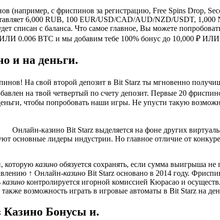
апример, c фриспинов за регистрацию, Free Spins Drop, Second c
составляет 6,000 RUB, 100 EUR/USD/CAD/AUD/NZD/USDT, 1,000 N
т списан с баланса. Что самое главное, Вы можете попробовать
 ИЛИ 0.006 BTC и мы добавим тебе 100% бонус до 10,000 ₽ ИЛИ
но и на деньги.
инов! На свой второй депозит в Bit Starz ты мгновенно получи
авлен на твой четвертый по счету депозит. Первые 20 фриспинов
ньги, чтобы попробовать наши игры. Не упусти такую возможнос
Онлайн-казино Bit Starz выделяется на фоне других виртуа
вуют основные лидеры индустрии. Но главное отличие от конкурен
й, которую
казино
обязуется сохранять, если сумма выигрыша не
лавлению ↑ Онлайн-
казино
Bit Starz основано в 2014 году. Фриспи
ь
казино
контролируется игорной комиссией Кюрасао и осуществл
также возможность играть в игровые автоматы в Bit Starz на де
 Казино Бонусы и.