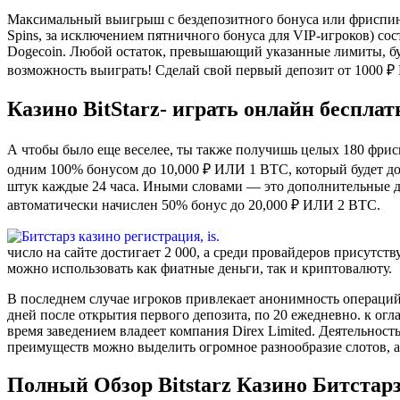
Максимальный выигрыш с бездепозитного бонуса или фриспинов (н
Spins, за исключением пятничного бонуса для VIP-игроков) 
Dogecoin. Любой остаток, превышающий указанные лимиты, буде
возможность выиграть! Сделай свой первый депозит от 1000 ₽
Казино BitStarz- играть онлайн бесплат
А чтобы было еще веселее, ты также получишь целых 180 фрисп
одним 100% бонусом до 10,000 ₽ ИЛИ 1 BTC, который будет доб
штук каждые 24 часа. Иными словами — это дополнительные де
автоматически начислен 50% бонус до 20,000 ₽ ИЛИ 2 BTC.
число на сайте достигает 2 000, а среди провайдеров присутст
можно использовать как фиатные деньги, так и криптовалюту.
В последнем случае игроков привлекает анонимность операци
дней после открытия первого депозита, по 20 ежедневно. к ог
время заведением владеет компания Direx Limited. Деятельност
преимуществ можно выделить огромное разнообразие слотов, а 
Полный Обзор Bitstarz Казино Битстарз