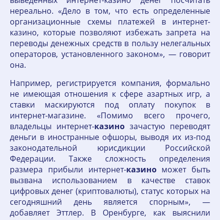
выведенных интернет-казино денег посчитать
нереально. «Дело в том, что есть определенные
организационные схемы платежей в интернет-
казино, которые позволяют избежать запрета на
переводы денежных средств в пользу нелегальных
операторов, установленного законом», — говорит
она.
Например, регистрируется компания, формально
не имеющая отношения к сфере азартных игр, а
ставки маскируются под оплату покупок в
интернет-магазине. «Помимо всего прочего,
владельцы интернет-
казино
зачастую переводят
деньги в иностранные офшоры, выводя их из-под
законодательной юрисдикции Российской
Федерации. Также сложность определения
размера прибыли интернет-
казино
может быть
вызвана использованием в качестве ставок
цифровых денег (криптовалюты), статус которых на
сегодняшний день является спорным», —
добавляет Эттлер. В Оренбурге, как выяснили