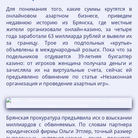
Для понимания того, какие суммы крутятся в
онлайновом азартном бизнесе, приведем
недавнюю историю из Брянска, где местные
жители организовали онлайн-казино, за четыре
года заработали 63 миллиарда рублей и вывели их
за границу. Трое из подпольных «крупье»
объявлены в международный розыск. Пока что за
подельников отдувается 39-летняя бухгалтер
казино: от игроков женщина получала деньги и
зачисляла их на виртуальные счета, сейчас ей
предъявлено обвинение по статье «Незаконная
организация и проведение азартных игр».
Брянская прокуратура предъявила иск о взыскании
миллиардов с обвиняемых. По словам партнера
юридической фирмы Ольги Эттлер, точный размер