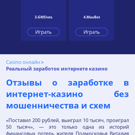
3.GMSlots
4.MaxBet
Играть
Играть
Casino онлайн
Реальный заработок интернете казино
Отзывы о заработке в
интернет-казино без
мошенничества и схем
«Поставил 200 рублей, выиграл 10 тысяч, проиграл
50 тысяч», — это только одна из историй
финансовых потерь жителя Подмосковья Виталия