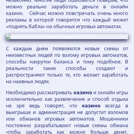
незаконно. Многие люди ошибаются поверив, что
можно реально заработать деньги в онлайн
казино. Сейчас можно повстречать очень много
рекламы в которой говорится что каждый может
«поднять бабла» на обычных игровых автоматах.
С каждым днем появляются новые схемы от
неизвестных людей по взлому игровых автоматов,
способы накрутки баланса и тому подобное. В
реальности такие способы создают и
распространяют только те, кто желает заработать
на наивных людях.
Необходимо рассматривать
казино
и онлайн игры
исключительно как развлечение и способ отдыха
не зря ведь говорят, что
казино
всегда в
выигрыше и администрация не допустит взломов
или обманов игровых автоматов. Мошенники
постоянно разрабатывают новые схемы обмана
чтобы заработать как можно больше денег.