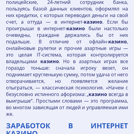
полицейские, 24-летний сотрудник банка,
пользуясь базой данных клиентов, оформлял на
них кредитки, с которых переводил деньги на свой
счет, а оттуда — в интернет-
казино
. Если бы
проигрыши в интернет-
казино
были настолько
очевидны, граждане держались бы от них
подальше. В отличие от офлайн-
казино
,
онлайновые рулетки и прочие азартные игры —
это целая IT-система, которая контролируется
владельцами
казино
. Но в азартных играх все
гораздо тоньше: сначала игроку везет, он
поднимает кругленькую сумму, потом удача от него
отворачивается, но появляется желание
отыграться, — классическая психология. «Начем с
безусловно истинного афоризма: „
казино
всегда в
выигрыше“. Простыми словами — это программа,
во многом зависящая от людей и управляемая ими
же.
ЗАРАБОТОК В ИНТЕРНЕТ
КАЗИНО