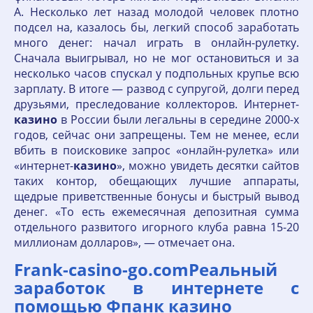
А. Несколько лет назад молодой человек плотно
подсел на, казалось бы, легкий способ заработать
много денег: начал играть в онлайн-рулетку.
Сначала выигрывал, но не мог остановиться и за
несколько часов спускал у подпольных крупье всю
зарплату. В итоге — развод с супругой, долги перед
друзьями, преследование коллекторов. Интернет-
казино
в России были легальны в середине 2000-х
годов, сейчас они запрещены. Тем не менее, если
вбить в поисковике запрос «онлайн-рулетка» или
«интернет-
казино
», можно увидеть десятки сайтов
таких контор, обещающих лучшие аппараты,
щедрые приветственные бонусы и быстрый вывод
денег. «То есть ежемесячная депозитная сумма
отдельного развитого игорного клуба равна 15-20
миллионам долларов», — отмечает она.
Frank-casino-go.comРеальный
заработок в интернете с
помощью Фпанк казино