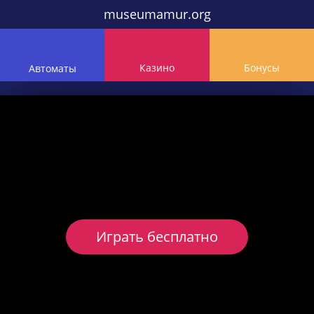
museumamur.org
Казино
Бонусы
Автоматы
Играть бесплатно