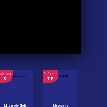
Рейтинг
Рейтинг
8
7.8
5.Eldorado Club
6.Joycasino