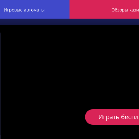
Игровые автоматы
Обзоры каз
Играть беспл