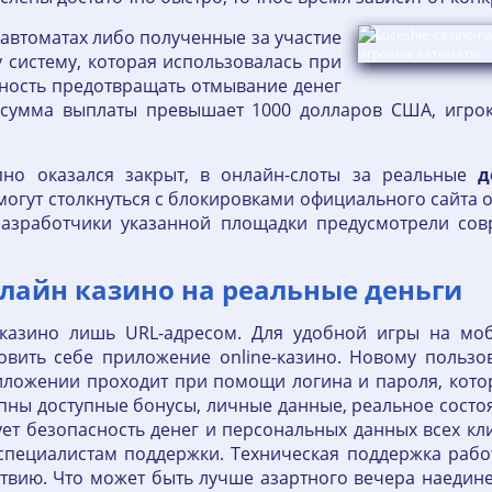
 автоматах либо полученные за участие
у систему, которая использовалась при
жность предотвращать отмывание денег
 сумма выплаты превышает 1000 долларов США, игрок
пно оказался закрыт, в онлайн-слоты за реальные
д
могут столкнуться с блокировками официального сайта 
азработчики указанной площадки предусмотрели сов
лайн казино на реальные деньги
а казино лишь URL-адресом. Для удобной игры на моб
овить себе приложение online-казино. Новому пользо
иложении проходит при помощи логина и пароля, котор
ны доступные бонусы, личные данные, реальное состоя
ет безопасность денег и персональных данных всех кл
специалистам поддержки. Техническая поддержка рабо
ствию. Что может быть лучше азартного вечера наедине