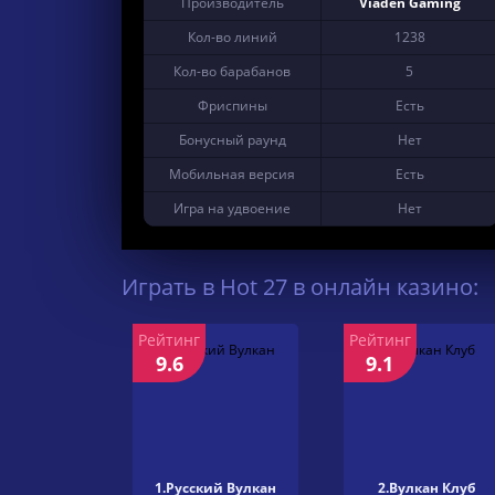
Производитель
Viaden Gaming
Кол-во линий
1238
Кол-во барабанов
5
Фриспины
Есть
Бонусный раунд
Нет
Мобильная версия
Есть
Игра на удвоение
Нет
Играть в Hot 27 в онлайн казино:
Рейтинг
Рейтинг
9.6
9.1
1.Русский Вулкан
2.Вулкан Клуб