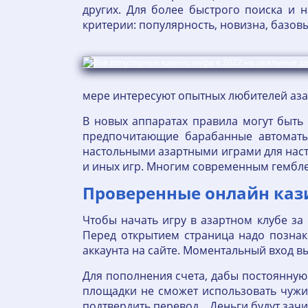
других. Для более быстрого поиска и 
критерии: популярность, новизна, базов
мере интересуют опытных любителей аза
В новых аппаратах правила могут быть
предпочитающие барабанные автомат
настольными азартными играми для наст
и иных игр. Многим современным гембле
Проверенные онлайн кази
Чтобы начать игру в азартном клубе за
Перед открытием страница надо познак
аккаунта на сайте. Моментальный вход в
Для пополнения счета, дабы постоянную
площадки не сможет использовать чужие
подтвердить перевод. Деньги будут зач