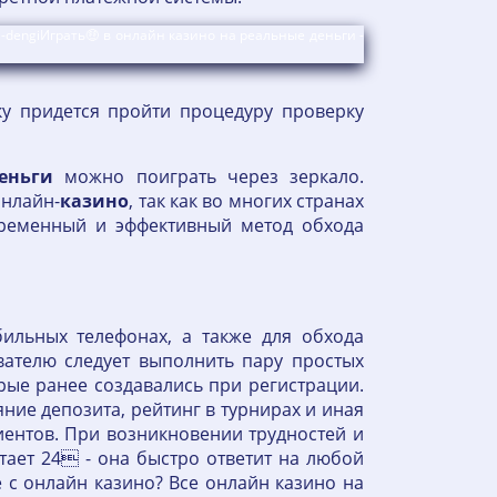
у придется пройти процедуру проверку
еньги
можно поиграть через зеркало.
онлайн-
казино
, так как во многих странах
ременный и эффективный метод обхода
ильных телефонах, а также для обхода
вателю следует выполнить пару простых
ые ранее создавались при регистрации.
ние депозита, рейтинг в турнирах и иная
иентов. При возникновении трудностей и
тает 24 - она быстро ответит на любой
 с онлайн казино? Все онлайн казино на