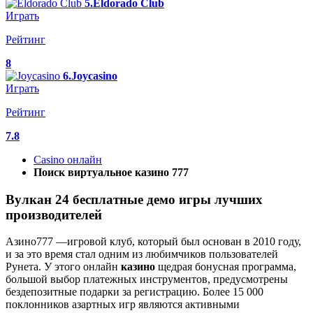
5.Eldorado Club
Играть
Рейтинг
8
6.Joycasino
Играть
Рейтинг
7.8
Casino онлайн
Поиск виртуальное казино 777
Вулкан 24 бесплатные демо игры лучших
производителей
Азино777 —игровой клуб, который был основан в 2010 году,
и за это время стал одним из любимчиков пользователей
Рунета. У этого онлайн
казино
щедрая бонусная программа,
большой выбор платежных инструментов, предусмотрены
бездепозитные подарки за регистрацию. Более 15 000
поклонников азартных игр являются активными