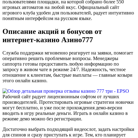
пользователями площадки, на которой собрано более 550
игровых автоматов на любой вкус. Официальный сайт
игрового клуба удобен для пользователей, радует интуитивно
понятным интерфейсом на русском языке.
Описание акций и бонусов от
интернет-казино Азино777
Служба поддержки мгновенно реагирует на заявки, помогает
оперативно решить проблемные вопросы. Менеджеры
саппорта готовы предоставить любую информацию по
запросу в живом чате в режиме 24/7. Надежность, честное
отношение к клиентам, быстрые выплаты — главные козыри
этого онлайн казино.
Рабочий сайт радует лицензионным софтом от лучших
производителей. Протестировать игровые стратегии новички
могут бесплатно, и уже после прохождения демо-версии
вводить в игру реальные деньги. Играть в онлайн казино в
режиме демо можно без регистрации.
Достаточно выбрать подходящий видеослот, задать настройки
для спинов и сразу приступать к игре. Тем, кто планирует