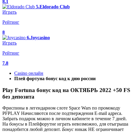
8.1
5.Eldorado Club
Играть
Рейтинг
8
6.Joycasino
Играть
Рейтинг
7.8
Casino онлайн
Плей фортуна бонус код к дню россии
Play Fortuna бонус код на ОКТЯБРЬ 2022 +50 FS
без депозита
Фриспины в легендарном слоте Space Wars по промокоду
PFPLAY Начисляются после подтверждения E-mail адреса.
Забрать подарок можно в личном кабинете в течение 7 дней.
На
бонусы
в Плейфорутне играть невозможно, для отыгрыша
понадобится любой депозит.
Бонус
никак НЕ ограничивает