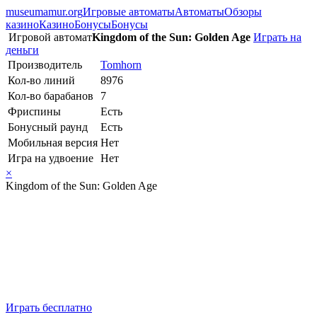
museumamur.org
Игровые автоматы
Автоматы
Обзоры
казино
Казино
Бонусы
Бонусы
Игровой автомат
Kingdom of the Sun: Golden Age
Играть на
деньги
Производитель
Tomhorn
Кол-во линий
8976
Кол-во барабанов
7
Фриспины
Есть
Бонусный раунд
Есть
Мобильная версия
Нет
Игра на удвоение
Нет
×
Kingdom of the Sun: Golden Age
Играть бесплатно