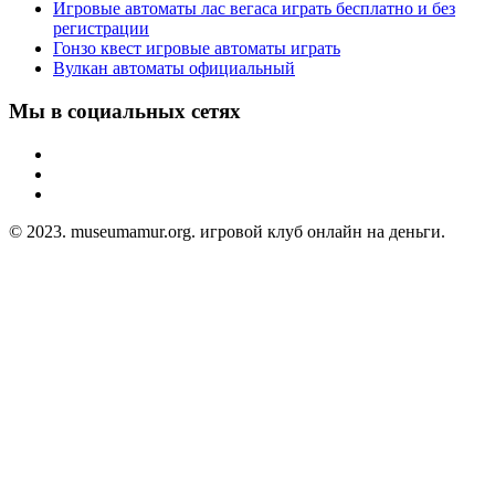
Игровые автоматы лас вегаса играть бесплатно и без
регистрации
Гонзо квест игровые автоматы играть
Вулкан автоматы официальный
Мы в социальных сетях
© 2023. museumamur.org. игровой клуб онлайн на деньги.