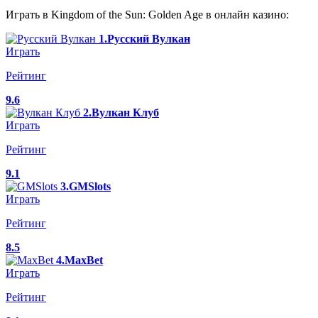
Играть в Kingdom of the Sun: Golden Age в онлайн казино:
1.Русский Вулкан
Играть
Рейтинг
9.6
2.Вулкан Клуб
Играть
Рейтинг
9.1
3.GMSlots
Играть
Рейтинг
8.5
4.MaxBet
Играть
Рейтинг