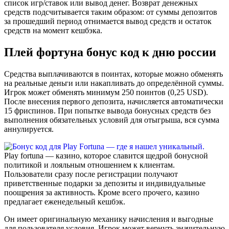
список игр/ставок или вывод денег. Возврат денежных
средств подсчитывается таким образом: от суммы депозитов
за прошедший период отнимается вывод средств и остаток
средств на момент кешбэка.
Плей фортуна бонус код к дню россии
Средства выплачиваются в поинтах, которые можно обменять
на реальные деньги или накапливать до определённой суммы.
Игрок может обменять минимум 250 поинтов (0,25 USD).
После внесения первого депозита, начисляется автоматически
15 фриспинов. При попытке вывода бонусных средств без
выполнения обязательных условий для отыгрыша, вся сумма
аннулируется.
Play fortuna ― казино, которое славится щедрой бонусной
политикой и лояльным отношением к клиентам.
Пользователи сразу после регистрации получают
приветственные подарки за депозиты и индивидуальные
поощрения за активность. Кроме всего прочего, казино
предлагает еженедельный кешбэк.
Он имеет оригинальную механику начисления и выгодные
для пользователя условия. Игрок может вернуть значительную