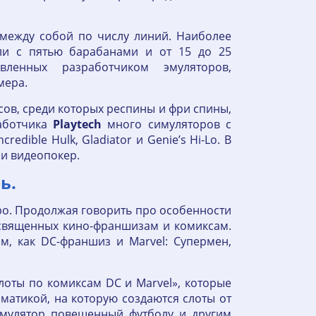
между собой по числу линий. Наиболее
ли с пятью барабанами и от 15 до 25
вленных разработчиком эмуляторов,
мера.
сов, среди которых респины и фри спины,
работчика
Playtech
много симуляторов с
dible Hulk, Gladiator и Genie’s Hi-Lo. В
 и видеопокер.
ь.
ро. Продолжая говорить про особенности
посвященных кино-франшизам и комиксам.
м, как DC-франшиз и Marvel: Супермен,
лоты по комиксам DC и Marvel», которые
матикой, на которую создаются слоты от
эмулятор повещенный футболу и другим