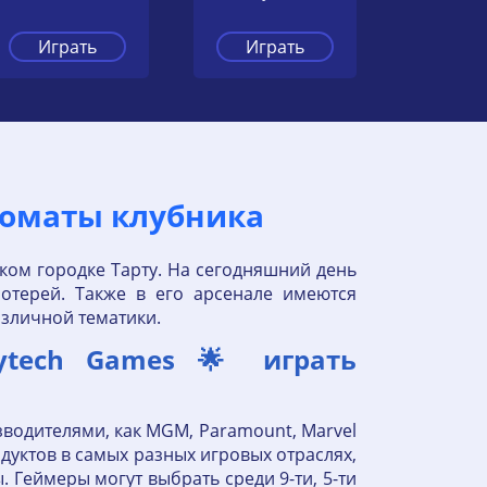
Играть
Играть
втоматы клубника
ском городке Тарту. На сегодняшний день
отерей. Также в его арсенале имеются
азличной тематики.
laytech Games 🌟 играть
водителями, как MGM, Paramount, Marvel
уктов в самых разных игровых отраслях,
 Геймеры могут выбрать среди 9-ти, 5-ти