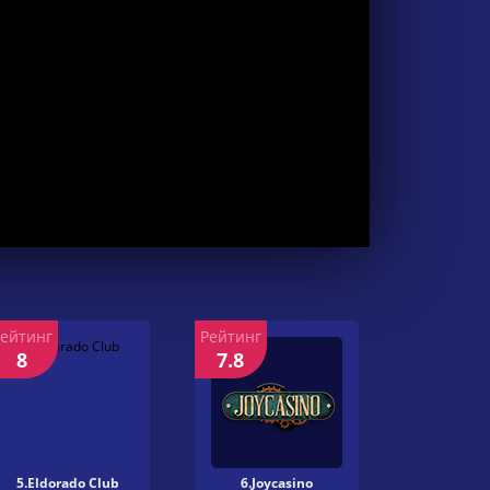
Рейтинг
Рейтинг
8
7.8
5.Eldorado Club
6.Joycasino