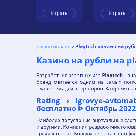
Играть
Играть
Casino онлайн
Playtech казино на руб
Казино на рубли на p
Разработчик азартных игр
Playtech
нача
бренд считается одним из самых попу
платформы для операторов. За время сво
Rating › igrovye-avtom
бесплатно ᐈ Октябрь 2022
Наиболее популярные виртуальные слоты
и другими. Компания разработчик готов
среди которых: Большую часть в портфол