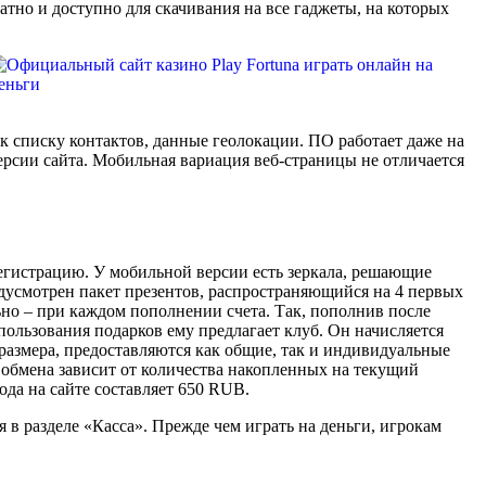
латно и доступно для скачивания на все гаджеты, на которых
к списку контактов, данные геолокации. ПО работает даже на
рсии сайта. Мобильная вариация веб-страницы не отличается
регистрацию. У мобильной версии есть зеркала, решающие
редусмотрен пакет презентов, распространяющийся на 4 первых
но – при каждом пополнении счета. Так, пополнив после
пользования подарков ему предлагает клуб. Он начисляется
размера, предоставляются как общие, так и индивидуальные
 обмена зависит от количества накопленных на текущий
да на сайте составляет 650 RUB.
в разделе «Касса». Прежде чем играть на деньги, игрокам