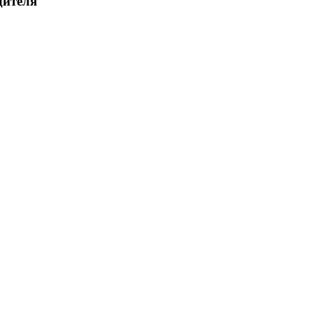
дителя