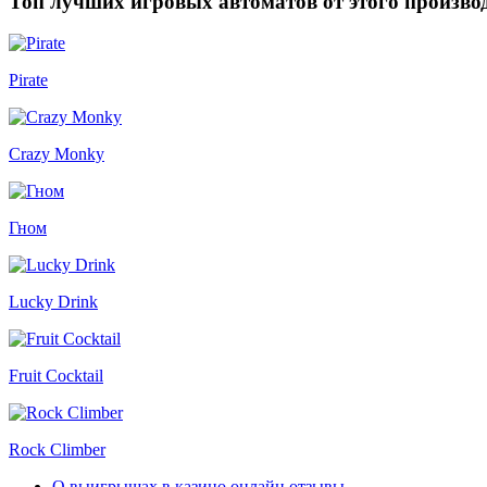
Топ лучших игровых автоматов от этого произво
Pirate
Crazy Monky
Гном
Lucky Drink
Fruit Cocktail
Rock Climber
О выигрышах в казино онлайн отзывы