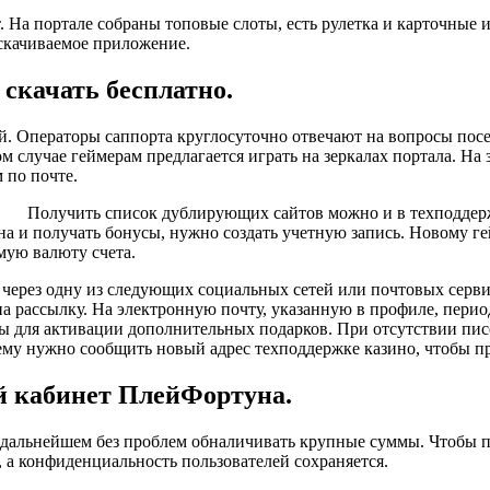
. На портале собраны топовые слоты, есть рулетка и карточные
 скачиваемое приложение.
- скачать бесплатно.
й. Операторы саппорта круглосуточно отвечают на вопросы посет
 случае геймерам предлагается играть на зеркалах портала. На 
 по почте.
Получить список дублирующих сайтов можно и в техподдер
на и получать бонусы, нужно создать учетную запись. Новому г
мую валюту счета.
ерез одну из следующих социальных сетей или почтовых сервисо
а рассылку. На электронную почту, указанную в профиле, пери
ы для активации дополнительных подарков. При отсутствии пис
 ему нужно сообщить новый адрес техподдержке казино, чтобы п
й кабинет ПлейФортуна.
дальнейшем без проблем обналичивать крупные суммы. Чтобы по
 а конфиденциальность пользователей сохраняется.