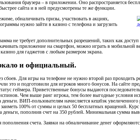
пользования браузера – в приложении. Оно распространяется бесп
быстрее сайта и в ней предусмотрены те же функции.
ежиме, обналичивать призы, участвовать в акциях,
ограммы нужно зайти в казино с телефона и загрузить
амма не требует дополнительных разрешений, таких как доступ 
качивать приложение на смартфон, можно играть в мобильной ве
казино для гаджетов с любым размером экрана.
еркало и официальный.
ез сбоев. Для игры на телефоне не нужно второй раз проходить 
 учли это и подготовили для игроков много бонусов. На сайте п
татус геймера. Приветственные бонусы выдаются последователь
риспинов. Чем выше ранг игрока, тем более выгодные условия ис
а деньги. ВИП-пользователям начисляется кешбэк увеличенного 
о заиметь 100% от суммы и целых 50 бесплатных вращений. Курс
 деньги, пополнив счет на 350 рублей. Минимальная сумма выво
 пополнения счета. Заявки на обналичивание денег оформляются 