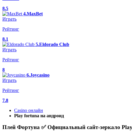
8.5
4.MaxBet
Играть
Рейтинг
8.1
5.Eldorado Club
Играть
Рейтинг
8
6.Joycasino
Играть
Рейтинг
7.8
Casino онлайн
Play fortuna на андроид
Плей Фортуна ✅️ Официальный сайт-зеркало Play