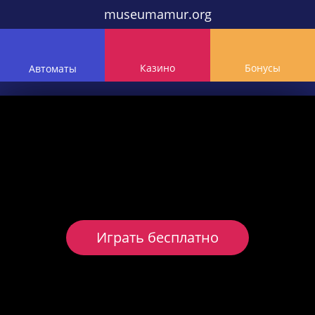
museumamur.org
Казино
Бонусы
Автоматы
Играть бесплатно