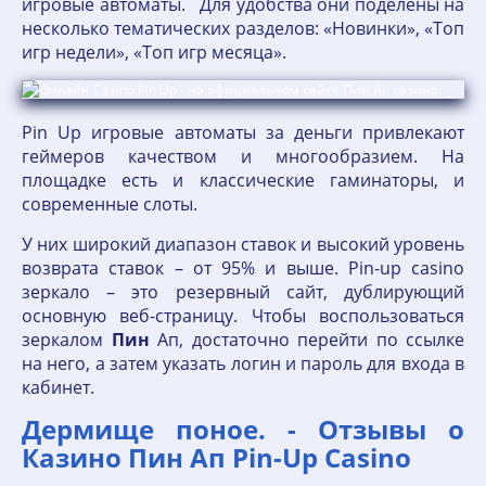
игровые автоматы. Для удобства они поделены на
несколько тематических разделов: «Новинки», «Топ
игр недели», «Топ игр месяца».
Pin Up игровые автоматы за деньги привлекают
геймеров качеством и многообразием. На
площадке есть и классические гаминаторы, и
современные слоты.
У них широкий диапазон ставок и высокий уровень
возврата ставок – от 95% и выше. Pin-up casino
зеркало – это резервный сайт, дублирующий
основную веб-страницу. Чтобы воспользоваться
зеркалом
Пин
Ап, достаточно перейти по ссылке
на него, а затем указать логин и пароль для входа в
кабинет.
Дермище поное. - Отзывы о
Казино Пин Ап Pin-Up Casino