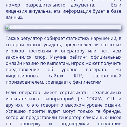
номер разрешительного документа. Если
лицензия актуальна, эта информация будет в базе
данных.
Также регулятор собирает статистику нарушений, в
которой можно увидеть, предъявлял ли кто-то из
игроков претензии к оператору или нет, чем
закончился спор. Изучив рейтинг официальных
онлайн казино по выплатам, игрок может получить
представление об уровне возврата. На
лицензионных сайтах RTP, заложенный
производителем, совпадает с фактическим.
Если оператор имеет сертификаты независимых
испытательных лабораторий (e COGRA, GLI и
других), то это говорит о высоком уровне отдачи.
Успешно пройти аудит могут только те бренды,
которые предоставили генератор случайных чисел
на проверку и подтвердили отсутствие