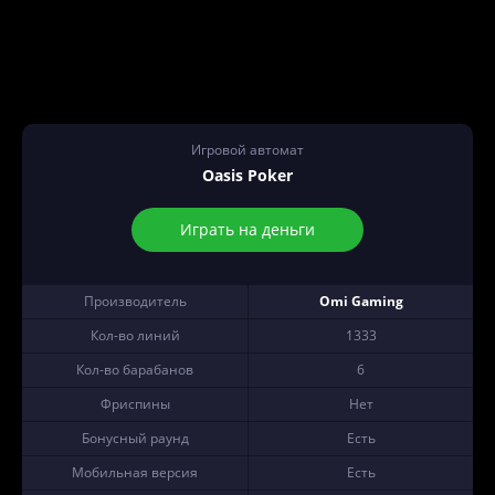
Игровой автомат
Oasis Poker
Играть на деньги
Производитель
Omi Gaming
Кол-во линий
1333
Кол-во барабанов
6
Фриспины
Нет
Бонусный раунд
Есть
Мобильная версия
Есть