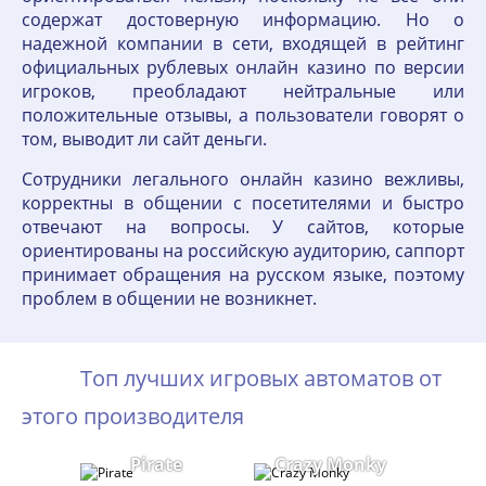
содержат достоверную информацию. Но о
надежной компании в сети, входящей в рейтинг
официальных рублевых онлайн казино по версии
игроков, преобладают нейтральные или
положительные отзывы, а пользователи говорят о
том, выводит ли сайт деньги.
Сотрудники легального онлайн казино вежливы,
корректны в общении с посетителями и быстро
отвечают на вопросы. У сайтов, которые
ориентированы на российскую аудиторию, саппорт
принимает обращения на русском языке, поэтому
проблем в общении не возникнет.
Топ лучших игровых автоматов от
этого производителя
Pirate
Crazy Monky