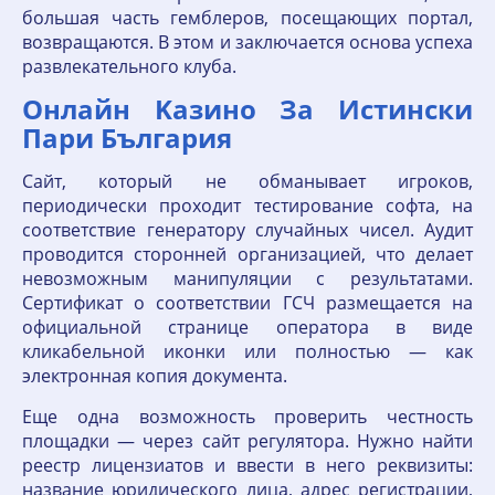
большая часть гемблеров, посещающих портал,
возвращаются. В этом и заключается основа успеха
развлекательного клуба.
Онлайн Kазино За Истински
Пари България
Сайт, который не обманывает игроков,
периодически проходит тестирование софта, на
соответствие генератору случайных чисел. Аудит
проводится сторонней организацией, что делает
невозможным манипуляции с результатами.
Сертификат о соответствии ГСЧ размещается на
официальной странице оператора в виде
кликабельной иконки или полностью — как
электронная копия документа.
Еще одна возможность проверить честность
площадки — через сайт регулятора. Нужно найти
реестр лицензиатов и ввести в него реквизиты:
название юридического лица, адрес регистрации,