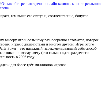
рает, тем выше его статус и, соответственно, бонусов.
ому выбору игр и большому разнообразию автоматов, которое
тереях, играх с джек-потами и многом другом. Игры этого
Party Poker – это надежный, зарекомендовавший себя способ
стников по всему свету (что только подтверждает его
ельность в 2006 году.
адкой для более трёх миллионов игроков.