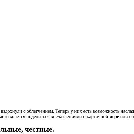
вздохнули с облегчением. Теперь у них есть возможность насл
часто хочется поделиться впечатлениями о карточной
игре
или о 
альные, честные.