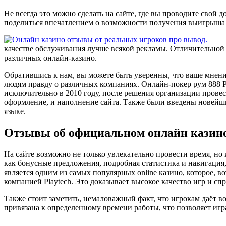
Не всегда это можно сделать на сайте, где вы проводите свой 
поделиться впечатлением о возможности получения выигрыша и
качестве обслуживания лучше всякой рекламы. Отличительной 
различных онлайн-казино.
Обратившись к нам, вы можете быть уверенны, что ваше мнение
людям правду о различных компаниях. Онлайн-покер рум 888 P
исключительно в 2010 году, после решения организации провест
оформление, и наполнение сайта. Также были введены новейши
языке.
Отзывы об официальном онлайн казино
На сайте возможно не только увлекательно провести время, н
как бонусные предложения, подробная статистика и навигация
является одним из самых популярных online казино, которое, 
компанией Playtech. Это доказывает высокое качество игр и с
Также стоит заметить, немаловажный факт, что игрокам даёт во
привязана к определенному времени работы, что позволяет иг