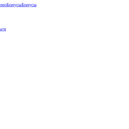
ино
Бонусы
Бонусы
ьги