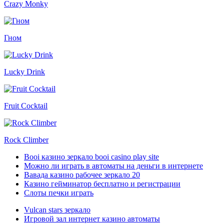
Crazy Monky
Гном
Lucky Drink
Fruit Cocktail
Rock Climber
Booi казино зеркало booi casino play site
Можно ли играть в автоматы на деньги в интернете
Вавада казино рабочее зеркало 20
Казино гейминатор бесплатно и регистрации
Слоты печки играть
Vulcan stars зеркало
Игровой зал интернет казино автоматы