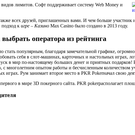
 видов лимитов. Софт поддерживает систему Web Money и
также всех друзей, приглашенных вами. И чем больше участник иг
й подход к
игре
–
Казино
Max Casino было создано в 2013 году.
 выбрать оператора из рейтинга
ло стать популярным, благодаря замечательной графике, огромн
бовать себя в слот-машинах, карточных и настольных играх, ло
опуск в мир по-настоящему больших денег и приятных подарков! 
, с многолетним опытом работы и бесчисленным количеством уча
х играх. Рум занимает второе место в PKR Pokerначал свою деят
первого в мире 3D покерного сайта. PKR pokerрасполагает площ
дителя