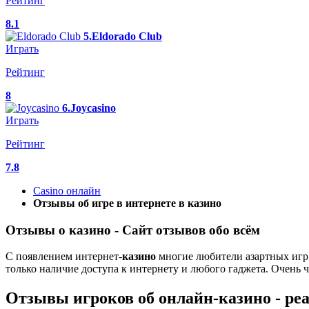
Рейтинг
8.1
5.Eldorado Club
Играть
Рейтинг
8
6.Joycasino
Играть
Рейтинг
7.8
Casino онлайн
Отзывы об игре в интернете в казино
Отзывы о казино - Сайт отзывов обо всём
С появлением интернет-
казино
многие любители азартных игр 
только наличие доступа к интернету и любого гаджета. Очень 
Отзывы игроков об онлайн-казино - ре