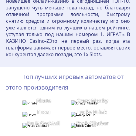
новейшее онлайн-казино в сегодняшней ТОП-10,
запущено чуть меньше года назад, но благодаря
отличной программе лояльности, быстрому
снятию средств и огромному количеству игр оно
уже является одним из лучших в нашем рейтинге,
уступая только под нашим номером 1. ИГРАТЬ В
КАЗИНО Casino-ZЭто не первый раз, когда эта
платформа занимает первое место, оставляя своих
конкурентов далеко позади, это 1x Slots.
Топ лучших игровых автоматов от
этого производителя
Pirate
Crazy Monky
Гном
Lucky Drink
Fruit Cocktail
Rock Climber