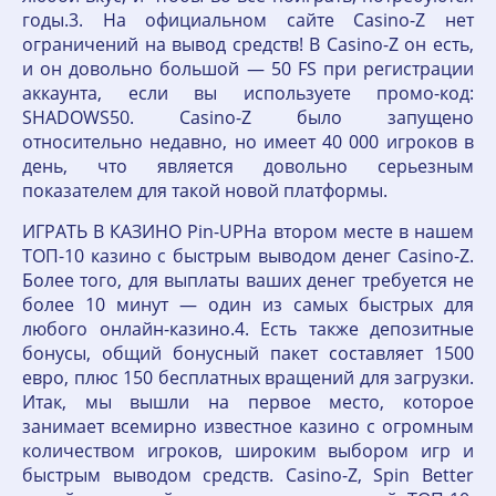
годы.3. На официальном сайте Casino-Z нет
ограничений на вывод средств! В Casino-Z он есть,
и он довольно большой — 50 FS при регистрации
аккаунта, если вы используете промо-код:
SHADOWS50. Casino-Z было запущено
относительно недавно, но имеет 40 000 игроков в
день, что является довольно серьезным
показателем для такой новой платформы.
ИГРАТЬ В КАЗИНО Pin-UPНа втором месте в нашем
ТОП-10 казино с быстрым выводом денег Casino-Z.
Более того, для выплаты ваших денег требуется не
более 10 минут — один из самых быстрых для
любого онлайн-казино.4. Есть также депозитные
бонусы, общий бонусный пакет составляет 1500
евро, плюс 150 бесплатных вращений для загрузки.
Итак, мы вышли на первое место, которое
занимает всемирно известное казино с огромным
количеством игроков, широким выбором игр и
быстрым выводом средств. Casino-Z, Spin Better