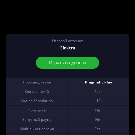
Игровой автомат
Elektra
Играть на деньги
Производитель
Pragmatic Play
Кол-во линий
4574
Кол-во барабанов
10
Фриспины
Нет
Бонусный раунд
Нет
Мобильная версия
Есть