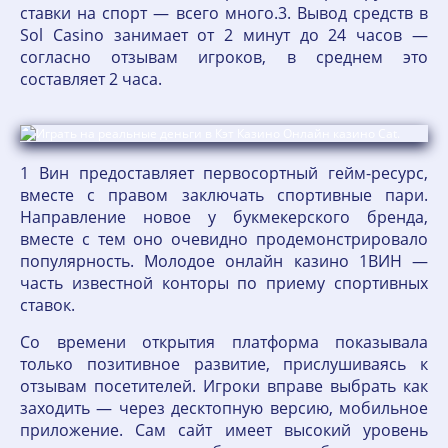
ставки на спорт — всего много.3. Вывод средств в
Sol Casino занимает от 2 минут до 24 часов —
согласно отзывам игроков, в среднем это
составляет 2 часа.
1 Вин предоставляет первосортный гейм-ресурс,
вместе с правом заключать спортивные пари.
Направление новое у букмекерского бренда,
вместе с тем оно очевидно продемонстрировало
популярность. Молодое онлайн казино 1ВИН —
часть известной конторы по приему спортивных
ставок.
Со времени открытия платформа показывала
только позитивное развитие, прислушиваясь к
отзывам посетителей. Игроки вправе выбрать как
заходить — через десктопную версию, мобильное
приложение. Сам сайт имеет высокий уровень