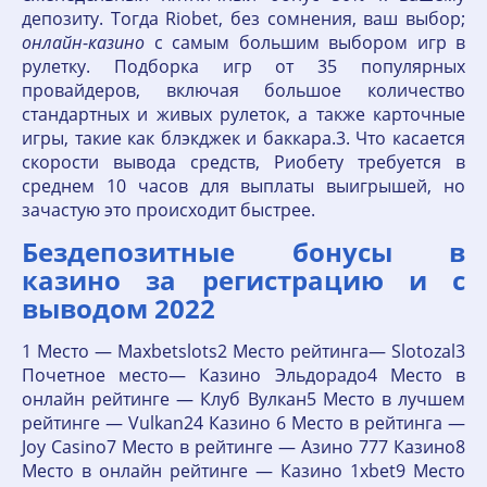
депозиту. Тогда Riobet, без сомнения, ваш выбор;
онлайн
-
казино
с самым большим выбором игр в
рулетку. Подборка игр от 35 популярных
провайдеров, включая большое количество
стандартных и живых рулеток, а также карточные
игры, такие как блэкджек и баккара.3. Что касается
скорости вывода средств, Риобету требуется в
среднем 10 часов для выплаты выигрышей, но
зачастую это происходит быстрее.
Бездепозитные бонусы в
казино за регистрацию и с
выводом 2022
1 Место — Maxbetslots2 Место рейтинга— Slotozal3
Почетное место— Казино Эльдорадо4 Место в
онлайн рейтинге — Клуб Вулкан5 Место в лучшем
рейтинге — Vulkan24 Казино 6 Место в рейтинга —
Joy Casino7 Место в рейтинге — Азино 777 Казино8
Место в онлайн рейтинге — Казино 1xbet9 Место