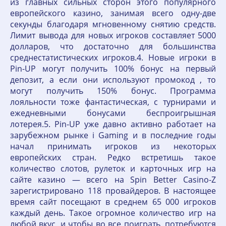
из главных сильных сторон этого популярного
европейского казино, занимая всего одну-две
секунды благодаря мгновенному снятию средств.
Лимит вывода для новых игроков составляет 5000
долларов, что достаточно для большинства
среднестатистических игроков.4. Новые игроки в
Pin-UP могут получить 100% бонус на первый
депозит, а если они используют промокод , то
могут получить 150% бонус. Программа
лояльности тоже фантастическая, с турнирами и
ежедневными бонусами беспроигрышная
лотерея.5. Pin-UP уже давно активно работает на
зарубежном рынке i Gaming и в последние годы
начал принимать игроков из некоторых
европейских стран. Редко встретишь такое
количество слотов, рулеток и карточных игр на
сайте казино — всего на Spin Better Casino-Z
зарегистрировано 118 провайдеров. В настоящее
время сайт посещают в среднем 65 000 игроков
каждый день. Такое огромное количество игр на
любой вкус, и чтобы во все поиграть, потребуются