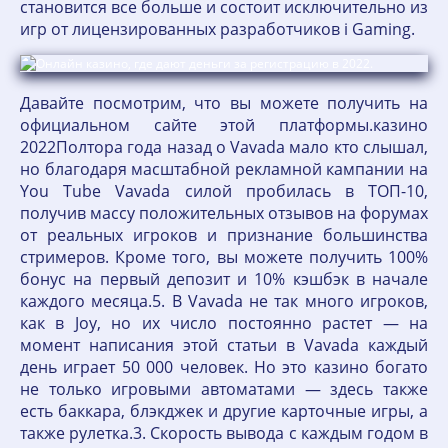
становится все больше и состоит исключительно из
игр от лицензированных разработчиков i Gaming.
Давайте посмотрим, что вы можете получить на
официальном сайте этой платформы.казино
2022Полтора года назад о Vavada мало кто слышал,
но благодаря масштабной рекламной кампании на
You Tube Vavada силой пробилась в ТОП-10,
получив массу положительных отзывов на форумах
от реальных игроков и признание большинства
стримеров. Кроме того, вы можете получить 100%
бонус на первый депозит и 10% кэшбэк в начале
каждого месяца.5. В Vavada не так много игроков,
как в Joy, но их число постоянно растет — на
момент написания этой статьи в Vavada каждый
день играет 50 000 человек. Но это казино богато
не только игровыми автоматами — здесь также
есть баккара, блэкджек и другие карточные игры, а
также рулетка.3. Скорость вывода с каждым годом в